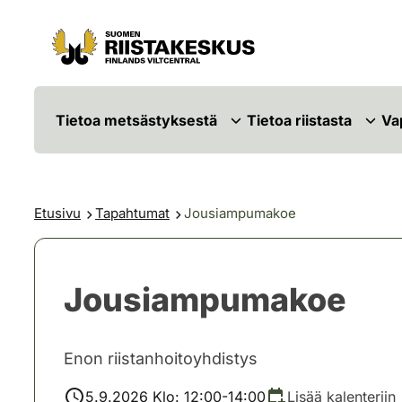
Siirry sisältöön
Siirry sivustokarttaan
Tietoa metsästyksestä
Tietoa riistasta
Va
Etusivu
Tapahtumat
Jousiampumakoe
Jousiampumakoe
Enon riistanhoitoyhdistys
5.9.2026 Klo: 12:00-14:00
Lisää kalenteriin