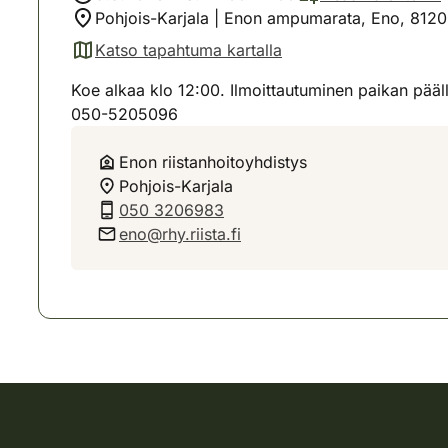
Pohjois-Karjala | Enon ampumarata, Eno, 812
Katso tapahtuma kartalla
(avautuu uuteen välilehteen)
Koe alkaa klo 12:00. Ilmoittautuminen paikan pää
050-5205096
Enon riistanhoitoyhdistys
Pohjois-Karjala
050 3206983
eno@rhy.riista.fi