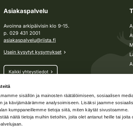
Asiakaspalvelu
T
Avoinna arkipäivisin klo 9-15.
A
p. 029 431 2001
A
asiakaspalvelu@riista.fi
M
Usein kysytyt kysymykset
L
A
Kaikki yhteystiedot
teitä
Metsästyskortti-asiat
mamme sisällön ja mainosten räätälöimiseen, sosiaalisen medi
Oma riista -asiat
n ja kävijämäärämme analysoimiseen. Lisäksi jaamme sosiaali
Lupa-asiat
alan kumppaneillemme tietoja siitä, miten käytät sivustoamme.
näitä tietoja muihin tietoihin, joita olet antanut heille tai joita 
palvelujaan.
speto.fi
Kosteikko.fi
Oma riista