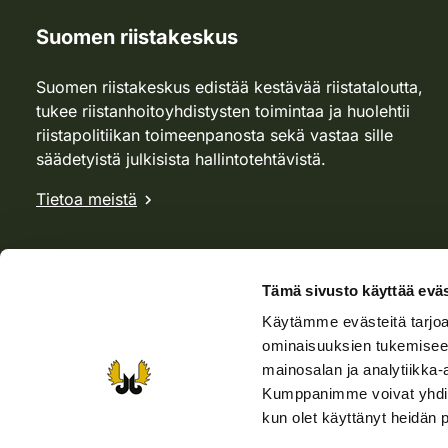
Suomen riistakeskus
Suomen riistakeskus edistää kestävää riistataloutta,
tukee riistanhoitoyhdistysten toimintaa ja huolehtii
riistapolitiikan toimeenpanosta sekä vastaa sille
säädetyistä julkisista hallintotehtävistä.
Tietoa meistä
Tämä sivusto käyttää eväs
Käytämme evästeitä tarjoa
ominaisuuksien tukemisee
mainosalan ja analytiikka-
Kumppanimme voivat yhdistää 
kun olet käyttänyt heidän 
Verkkokauppa
Rhy-kauppa
Metsästäjä-lehti
Viera