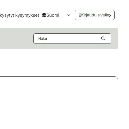
Suomi
kysytyt kysymykset
Kirjaudu sivulle
Avaa kielivalikko
Haku