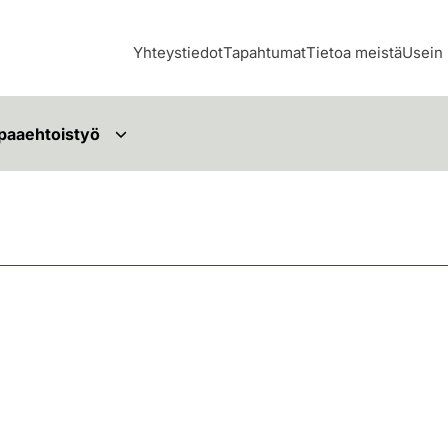
Yhteystiedot
Tapahtumat
Tietoa meistä
Usein 
paaehtoistyö