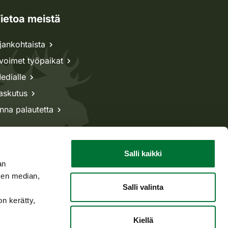
ietoa meistä
jankohtaista
voimet työpaikat
edialle
askutus
nna palautetta
Salli kaikki
an
sen median,
Salli valinta
on kerätty,
Kiellä
Takaisin ylös