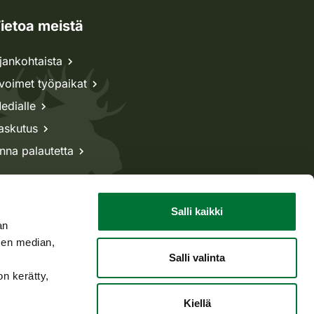
ietoa meistä
jankohtaista
voimet työpaikat
edialle
askutus
nna palautetta
Salli kaikki
an
sen median,
Salli valinta
on kerätty,
Kiellä
Takaisin ylös