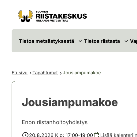
Siirry sisältöön
Siirry sivustokarttaan
Tietoa metsästyksestä
Tietoa riistasta
Va
Etusivu
Tapahtumat
Jousiampumakoe
Jousiampumakoe
Enon riistanhoitoyhdistys
20.8.2026 Klo: 17:00-19:00
Lisää kalenterii