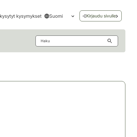
Suomi
kysytyt kysymykset
Kirjaudu sivulle
Avaa kielivalikko
Haku