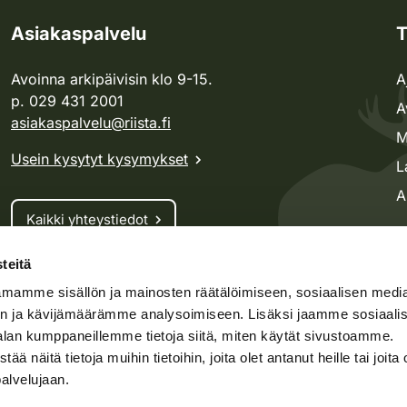
Asiakaspalvelu
T
Avoinna arkipäivisin klo 9-15.
A
p. 029 431 2001
A
asiakaspalvelu@riista.fi
M
Usein kysytyt kysymykset
L
A
Kaikki yhteystiedot
teitä
Metsästyskortti-asiat
mamme sisällön ja mainosten räätälöimiseen, sosiaalisen medi
Oma riista -asiat
n ja kävijämäärämme analysoimiseen. Lisäksi jaamme sosiaali
Lupa-asiat
alan kumppaneillemme tietoja siitä, miten käytät sivustoamme.
näitä tietoja muihin tietoihin, joita olet antanut heille tai joita 
palvelujaan.
speto.fi
Kosteikko.fi
Oma riista