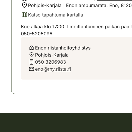
Pohjois-Karjala | Enon ampumarata, Eno, 812
Katso tapahtuma kartalla
(avautuu uuteen välilehteen)
Koe alkaa klo 17:00. Ilmoittautuminen paikan pääl
050-5205096
Enon riistanhoitoyhdistys
Pohjois-Karjala
050 3206983
eno@rhy.riista.fi