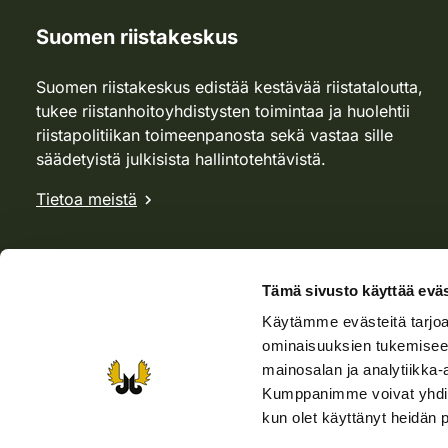
Suomen riistakeskus
Suomen riistakeskus edistää kestävää riistataloutta,
tukee riistanhoitoyhdistysten toimintaa ja huolehtii
riistapolitiikan toimeenpanosta sekä vastaa sille
säädetyistä julkisista hallintotehtävistä.
Tietoa meistä
Tämä sivusto käyttää eväs
Käytämme evästeitä tarjoa
ominaisuuksien tukemisee
mainosalan ja analytiikka-
Kumppanimme voivat yhdistää 
kun olet käyttänyt heidän 
Verkkokauppa
Rhy-kauppa
Metsästäjä-lehti
Viera