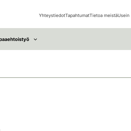
Yhteystiedot
Tapahtumat
Tietoa meistä
Usein 
paaehtoistyö
n