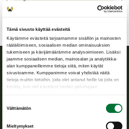
Lappi
utsjoki@rhy.riista.fi
Tämä sivusto käyttää evästeitä
Käytämme evästeitä tarjoamamme sisällön ja mainosten
räätälöimiseen, sosiaalisen median ominaisuuksien
tukemiseen ja kävijämäärämme analysoimiseen. Lisäksi
jaamme sosiaalisen median, mainosalan ja analytiikka-
Suomen riistakeskus
alan kumppaneillemme tietoja siitä, miten käytät
sivustoamme. Kumppanimme voivat yhdistää näitä
tietoja muihin tietoihin, joita olet antanut heille tai joita on
Suomen riistakeskus edistää kestävää riistataloutta, tukee
riistanhoitoyhdistysten toimintaa ja huolehtii riistapolitiikan
kerätty, kun olet käyttänyt heidän palvelujaan.
toimeenpanosta sekä vastaa sille säädetyistä julkisista
hallintotehtävistä.
Suostumuksen
Välttämätön
Tietoa meistä
valinta
Mieltymykset
Asiakaspalvelu