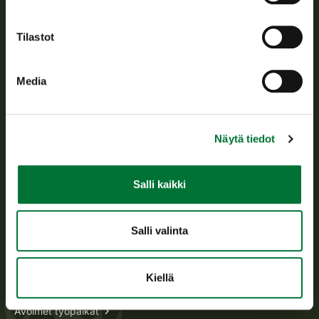
Avoinna arkipäivisin klo 9-15.
Tilastot
p. 029 431 2001
asiakaspalvelu@riista.fi
Media
Usein kysytyt kysymykset
Kaikki yhteystiedot
Näytä tiedot
Metsästyskortti-asiat
Salli kaikki
Oma riista -asiat
Lupa-asiat
Salli valinta
Tietoa meistä
Kiellä
Ajankohtaista
Avoimet työpaikat