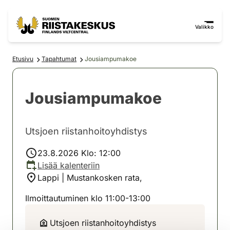
Siirry sisältöön
Siirry sivustokarttaan
Valikko
Etusivu
Tapahtumat
Jousiampumakoe
Jousiampumakoe
Utsjoen riistanhoitoyhdistys
23.8.2026 Klo: 12:00
Lisää kalenteriin
Lappi | Mustankosken rata,
Ilmoittautuminen klo 11:00-13:00
Utsjoen riistanhoitoyhdistys