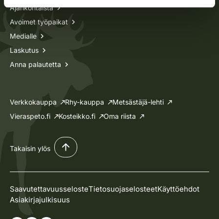
Ajankohtaista
Avoimet työpaikat
Medialle
Laskutus
Anna palautetta
Verkkokauppa
Rhy-kauppa
Metsästäjä-lehti
Vieraspeto.fi
Kosteikko.fi
Oma riista
Takaisin ylös
Saavutettavuusseloste
Tietosuojaselosteet
Käyttöehdot
Asiakirjajulkisuus