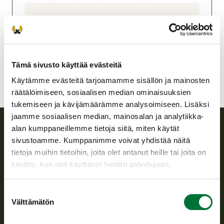
Jalasjärven riistanhoitoyhdistys
Pohjanmaa
jalasjarvi@rhy.riista.fi
Tämä sivusto käyttää evästeitä
Käytämme evästeitä tarjoamamme sisällön ja mainosten
räätälöimiseen, sosiaalisen median ominaisuuksien
tukemiseen ja kävijämäärämme analysoimiseen. Lisäksi
jaamme sosiaalisen median, mainosalan ja analytiikka-
alan kumppaneillemme tietoja siitä, miten käytät
sivustoamme. Kumppanimme voivat yhdistää näitä
Suomen riistakeskus
tietoja muihin tietoihin, joita olet antanut heille tai joita on
kerätty, kun olet käyttänyt heidän palvelujaan.
Suomen riistakeskus edistää kestävää riistataloutta, tukee
riistanhoitoyhdistysten toimintaa ja huolehtii riistapolitiikan
toimeenpanosta sekä vastaa sille säädetyistä julkisista
Suostumuksen
hallintotehtävistä.
Välttämätön
valinta
Tietoa meistä