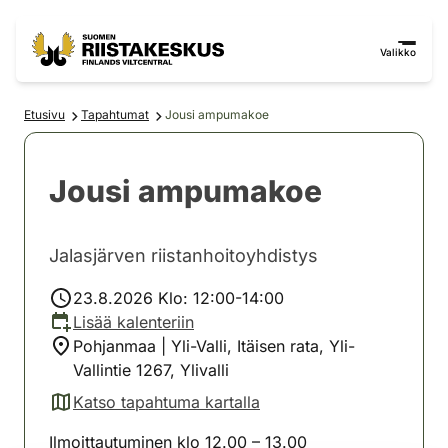
Siirry sisältöön
Siirry sivustokarttaan
Valikko
Etusivu
Tapahtumat
Jousi ampumakoe
Jousi ampumakoe
Jalasjärven riistanhoitoyhdistys
23.8.2026 Klo: 12:00-14:00
Lisää kalenteriin
Pohjanmaa | Yli-Valli, Itäisen rata, Yli-
Vallintie 1267, Ylivalli
Katso tapahtuma kartalla
(avautuu uuteen välilehteen)
Ilmoittautuminen klo 12.00 – 13.00