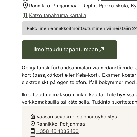
Rannikko-Pohjanmaa | Replot-Björkö skola, 
Katso tapahtuma kartalla
(avautuu uuteen välilehteen)
Pakollinen ennakkoilmoittautuminen viimeistään 24 
Ilmoittaudu tapahtumaan
Obligatorisk förhandsanmälan via nedanstående län
kort (pass,körkort eller Kela-kort). Examen kosta
elektroniskt på egen telefon. Ifall bekymmer me
Ilmoittaudu ennakkoon linkin kautta. Tule hyvissä 
verkkomaksuilla tai käteisellä. Tutkinto suoriteta
Vaasan seudun riistanhoitoyhdistys
Rannikko-Pohjanmaa
+358 45 1035450