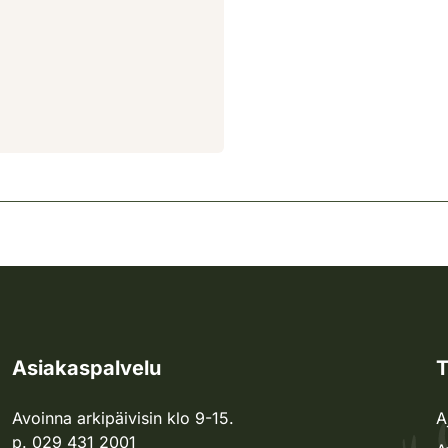
Asiakaspalvelu
T
Avoinna arkipäivisin klo 9-15.
A
p. 029 431 2001