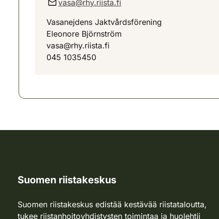
vasa@rhy.riista.fi
Vasanejdens Jaktvårdsförening
Eleonore Björnström
vasa@rhy.riista.fi
045 1035450
Suomen riistakeskus
Suomen riistakeskus edistää kestävää riistataloutta,
tukee riistanhoitoyhdistysten toimintaa ja huolehtii