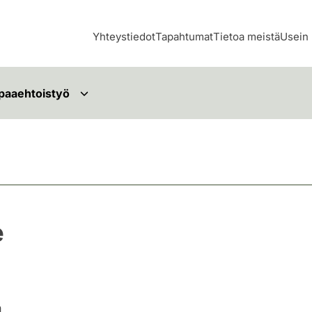
Yhteystiedot
Tapahtumat
Tietoa meistä
Usein 
paaehtoistyö
e
n