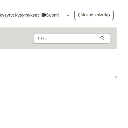
Suomi
kysytyt kysymykset
Kirjaudu sivulle
Avaa kielivalikko
Haku