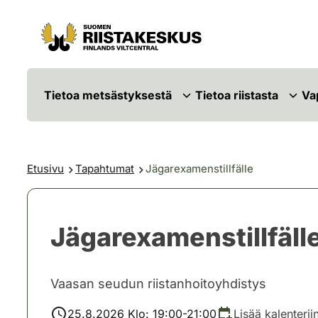
Siirry sisältöön
Siirry sivustokarttaan
Tietoa metsästyksestä
Tietoa riistasta
Va
Etusivu
Tapahtumat
Jägarexamenstillfälle
Jägarexamenstillfäll
Vaasan seudun riistanhoitoyhdistys
25.8.2026 Klo: 19:00-21:00
Lisää kalenterii