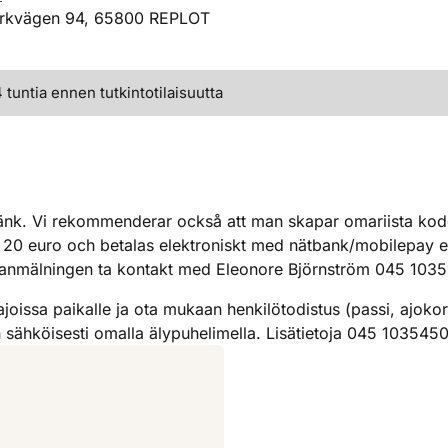
Kyrkvägen 94, 65800 REPLOT
tuntia ennen tutkintotilaisuutta
k. Vi rekommenderar också att man skapar omariista koder f
r 20 euro och betalas elektroniskt med nätbank/mobilepay e
d anmälningen ta kontakt med Eleonore Björnström 045 103
ajoissa paikalle ja ota mukaan henkilötodistus (passi, ajokor
an sähköisesti omalla älypuhelimella. Lisätietoja 045 103545