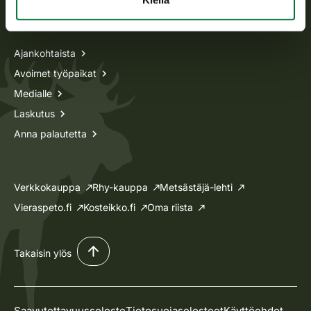
Tietoa meistä
Ajankohtaista
Avoimet työpaikat
Medialle
Laskutus
Anna palautetta
Verkkokauppa
Rhy-kauppa
Metsästäjä-lehti
Vieraspeto.fi
Kosteikko.fi
Oma riista
Takaisin ylös
Saavutettavuusseloste
Tietosuojaselosteet
Käyttöehdot