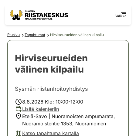
Siirry sisältöön
Siirry sivustokarttaan
Valikko
Etusivu
Tapahtumat
Hirviseurueiden välinen kilpailu
Hirviseurueiden
välinen kilpailu
Sysmän riistanhoitoyhdistys
8.8.2026 Klo: 10:00-12:00
Lisää kalenteriin
Etelä-Savo | Nuoramoisten ampumarata,
Nuoramoistentie 1353, Nuoramoinen
Katso tapahtuma kartalla