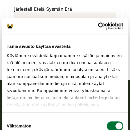
(avautuu uuteen välilehteen)
järjestää Etelä Sysmän Erä
Sysmän riistanhoitoyhdistys
Etelä-Savo
0400 841164
sysma@rhy.riista.fi
Tämä sivusto käyttää evästeitä
Käytämme evästeitä tarjoamamme sisällön ja mainosten
räätälöimiseen, sosiaalisen median ominaisuuksien
tukemiseen ja kävijämäärämme analysoimiseen. Lisäksi
jaamme sosiaalisen median, mainosalan ja analytiikka-
alan kumppaneillemme tietoja siitä, miten käytät
sivustoamme. Kumppanimme voivat yhdistää näitä
tietoja muihin tietoihin, joita olet antanut heille tai joita on
Suomen riistakeskus
kerätty, kun olet käyttänyt heidän palvelujaan.
Suomen riistakeskus edistää kestävää riistataloutta, tukee
Suostumuksen
riistanhoitoyhdistysten toimintaa ja huolehtii riistapolitiikan
Välttämätön
toimeenpanosta sekä vastaa sille säädetyistä julkisista
valinta