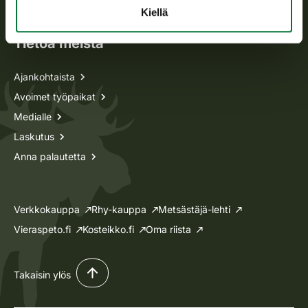
Lupa-asiat
Kiellä
Tietoa meistä
Ajankohtaista
Avoimet työpaikat
Medialle
Laskutus
Anna palautetta
Verkkokauppa
Rhy-kauppa
Metsästäjä-lehti
Vieraspeto.fi
Kosteikko.fi
Oma riista
Takaisin ylös