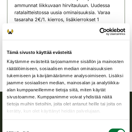
ammunnat liikkuvaan hirvitauluun. Uudessa
ratalaitteistossa uusia ominaisuuksia. Varaa
tasaraha 2€/1. kierros, lisäkierrokset 1
€/kierros.
Joroisten riistanhoitoyhdistys
Etelä-Savo
Tämä sivusto käyttää evästeitä
joroinen@rhy.riista.fi
Käytämme evästeitä tarjoamamme sisällön ja mainosten
räätälöimiseen, sosiaalisen median ominaisuuksien
tukemiseen ja kävijämäärämme analysoimiseen. Lisäksi
jaamme sosiaalisen median, mainosalan ja analytiikka-
alan kumppaneillemme tietoja siitä, miten käytät
sivustoamme. Kumppanimme voivat yhdistää näitä
tietoja muihin tietoihin, joita olet antanut heille tai joita on
kerätty, kun olet käyttänyt heidän palvelujaan.
Suomen riistakeskus
Suomen riistakeskus edistää kestävää riistataloutta, tukee
Suostumuksen