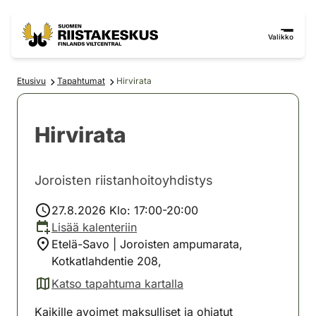
Siirry sisältöön
Siirry sivustokarttaan
Valikko
Etusivu
Tapahtumat
Hirvirata
Hirvirata
Joroisten riistanhoitoyhdistys
27.8.2026 Klo: 17:00-20:00
Lisää kalenteriin
Etelä-Savo | Joroisten ampumarata,
Kotkatlahdentie 208,
Katso tapahtuma kartalla
(avautuu uuteen välilehteen)
Kaikille avoimet maksulliset ja ohjatut