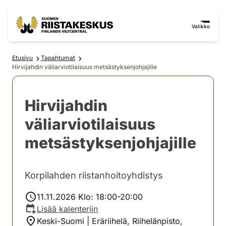
Siirry sisältöön
Siirry sivustokarttaan
Valikko
Etusivu
Tapahtumat
Hirvijahdin väliarviotilaisuus metsästyksenjohjajille
Hirvijahdin
väliarviotilaisuus
metsästyksenjohjajille
Korpilahden riistanhoitoyhdistys
11.11.2026 Klo: 18:00-20:00
Lisää kalenteriin
Keski-Suomi | Eräriihelä, Riihelänpisto,