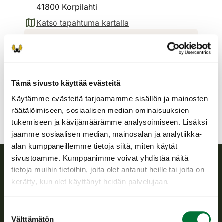
41800 Korpilahti
Katso tapahtuma kartalla
(avautuu uuteen välilehteen)
Korpilahden riistanhoitoyhdistys
Keski-Suomi
+358401601977
korpilahti@rhy.riista.fi
Tämä sivusto käyttää evästeitä
Käytämme evästeitä tarjoamamme sisällön ja mainosten
räätälöimiseen, sosiaalisen median ominaisuuksien
tukemiseen ja kävijämäärämme analysoimiseen. Lisäksi
jaamme sosiaalisen median, mainosalan ja analytiikka-
alan kumppaneillemme tietoja siitä, miten käytät
sivustoamme. Kumppanimme voivat yhdistää näitä
tietoja muihin tietoihin, joita olet antanut heille tai joita on
Suomen riistakeskus
kerätty, kun olet käyttänyt heidän palvelujaan.
Suomen riistakeskus edistää kestävää riistataloutta, tukee
Suostumuksen
riistanhoitoyhdistysten toimintaa ja huolehtii riistapolitiikan
Välttämätön
valinta