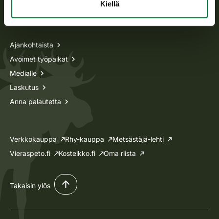
Kiellä
Tietoa meistä
Ajankohtaista
Avoimet työpaikat
Medialle
Laskutus
Anna palautetta
Verkkokauppa
Rhy-kauppa
Metsästäjä-lehti
Vieraspeto.fi
Kosteikko.fi
Oma riista
Takaisin ylös