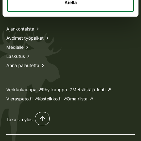
Kiellä
Tietoa meistä
Ajankohtaista
Avoimet työpaikat
Medialle
Laskutus
Anna palautetta
Verkkokauppa
Rhy-kauppa
Metsästäjä-lehti
Vieraspeto.fi
Kosteikko.fi
Oma riista
Takaisin ylös