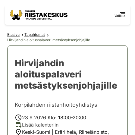
Siirry sisältöön
Siirry sivustokarttaan
Valikko
Etusivu
Tapahtumat
Hirvijahdin aloituspalaveri metsästyksenjohjajille
Hirvijahdin
aloituspalaveri
metsästyksenjohjajille
Korpilahden riistanhoitoyhdistys
23.9.2026 Klo: 18:00-20:00
Lisää kalenteriin
Keski-Suomi | Eräriihelä, Riihelänpisto,