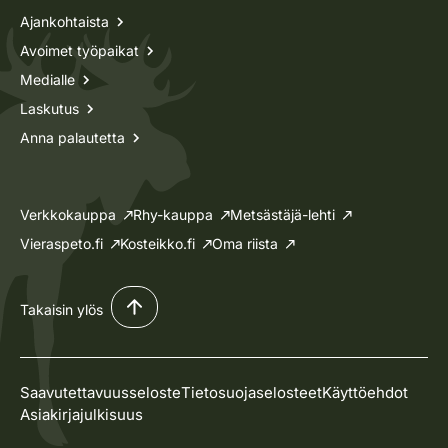
Ajankohtaista
Avoimet työpaikat
Medialle
Laskutus
Anna palautetta
Verkkokauppa
Rhy-kauppa
Metsästäjä-lehti
Vieraspeto.fi
Kosteikko.fi
Oma riista
Takaisin ylös
Saavutettavuusseloste
Tietosuojaselosteet
Käyttöehdot
Asiakirjajulkisuus