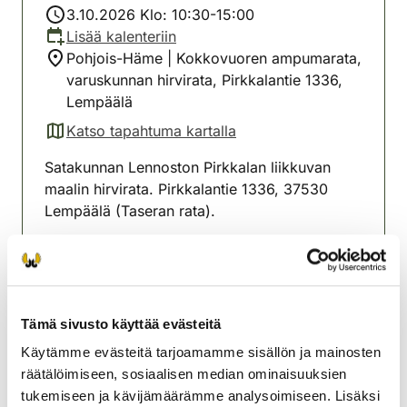
3.10.2026 Klo: 10:30-15:00
Lisää kalenteriin
Pohjois-Häme | Kokkovuoren ampumarata,
varuskunnan hirvirata, Pirkkalantie 1336,
Lempäälä
Katso tapahtuma kartalla
(avautuu uuteen välilehteen)
Satakunnan Lennoston Pirkkalan liikkuvan
maalin hirvirata. Pirkkalantie 1336, 37530
Lempäälä (Taseran rata).
HUOM! LAUANTAI 3.1O. ILMOITTAUTUMINEN
KLO 10.30-12.00.
Ammunta-aika klo 15.00 saakka.
Tämä sivusto käyttää evästeitä
Hirvi-, peura- ja karhuasetusten mukaiset
Käytämme evästeitä tarjoamamme sisällön ja mainosten
ampumakokeet ja jousikoe, maksu 20€ /.
räätälöimiseen, sosiaalisen median ominaisuuksien
tukemiseen ja kävijämäärämme analysoimiseen. Lisäksi
Lempäälän seudun