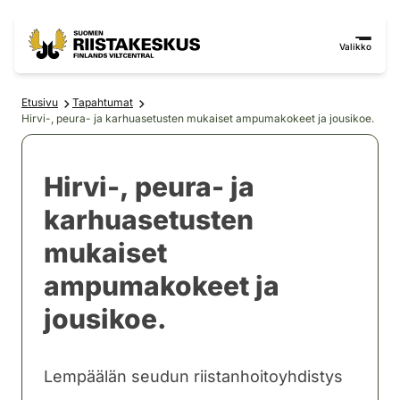
Siirry sisältöön
Siirry sivustokarttaan
Valikko
Etusivu
Tapahtumat
Hirvi-, peura- ja karhuasetusten mukaiset ampumakokeet ja jousikoe.
Hirvi-, peura- ja
karhuasetusten
mukaiset
ampumakokeet ja
jousikoe.
Lempäälän seudun riistanhoitoyhdistys