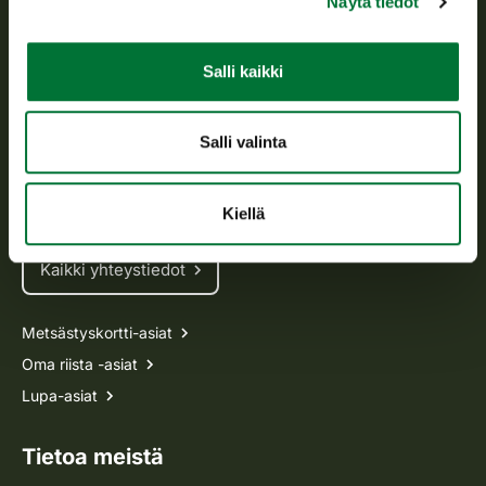
Näytä tiedot
Asiakaspalvelu
Salli kaikki
Avoinna arkipäivisin klo 9-15.
p. 029 431 2001
Salli valinta
asiakaspalvelu@riista.fi
Usein kysytyt kysymykset
Kiellä
Kaikki yhteystiedot
Metsästyskortti-asiat
Oma riista -asiat
Lupa-asiat
Tietoa meistä