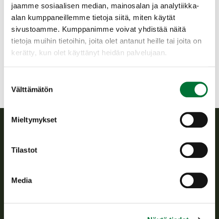
jaamme sosiaalisen median, mainosalan ja analytiikka-
riistanhoitoyhdistys
alan kumppaneillemme tietoja siitä, miten käytät
Pohjois-Häme
sivustoamme. Kumppanimme voivat yhdistää näitä
0440624642
tietoja muihin tietoihin, joita olet antanut heille tai joita on
lempaala@rhy.riista.fi
kerätty, kun olet käyttänyt heidän palvelujaan.
Suostumuksen
Välttämätön
valinta
Mieltymykset
Suomen riistakeskus
Tilastot
Suomen riistakeskus edistää kestävää riistataloutta, tukee
riistanhoitoyhdistysten toimintaa ja huolehtii riistapolitiikan
Media
toimeenpanosta sekä vastaa sille säädetyistä julkisista
hallintotehtävistä.
Tietoa meistä