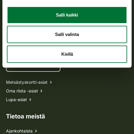
Asiakaspalvelu
Salli kaikki
Avoinna arkipäivisin klo 9-15.
p. 029 431 2001
asiakaspalvelu@riista.fi
Salli valinta
Usein kysytyt kysymykset
Kiellä
Kaikki yhteystiedot
Metsästyskortti-asiat
Oma riista -asiat
Lupa-asiat
Tietoa meistä
Ajankohtaista