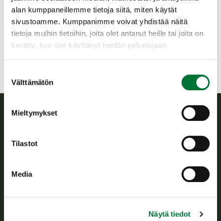
Pohjois-Häme
alan kumppaneillemme tietoja siitä, miten käytät
0440624642
sivustoamme. Kumppanimme voivat yhdistää näitä
lempaala@rhy.riista.fi
tietoja muihin tietoihin, joita olet antanut heille tai joita on
kerätty, kun olet käyttänyt heidän palvelujaan.
Suostumuksen
Välttämätön
valinta
Mieltymykset
Suomen riistakeskus
Tilastot
Suomen riistakeskus edistää kestävää riistataloutta, tukee
riistanhoitoyhdistysten toimintaa ja huolehtii riistapolitiikan
toimeenpanosta sekä vastaa sille säädetyistä julkisista
Media
hallintotehtävistä.
Tietoa meistä
Näytä tiedot