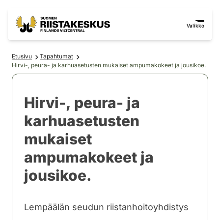
Siirry sisältöön
Siirry sivustokarttaan
Valikko
Etusivu
Tapahtumat
Hirvi-, peura- ja karhuasetusten mukaiset ampumakokeet ja jousikoe.
Hirvi-, peura- ja
karhuasetusten
mukaiset
ampumakokeet ja
jousikoe.
Lempäälän seudun riistanhoitoyhdistys