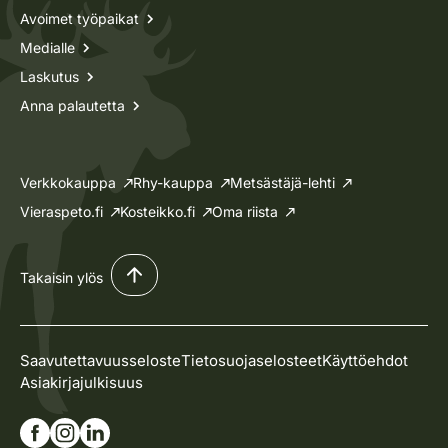
Avoimet työpaikat
Medialle
Laskutus
Anna palautetta
Verkkokauppa
Rhy-kauppa
Metsästäjä-lehti
Vieraspeto.fi
Kosteikko.fi
Oma riista
Takaisin ylös
Saavutettavuusseloste
Tietosuojaselosteet
Käyttöehdot
Asiakirjajulkisuus