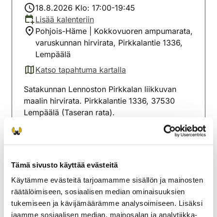
18.8.2026 Klo: 17:00-19:45
Lisää kalenteriin
Pohjois-Häme | Kokkovuoren ampumarata,
varuskunnan hirvirata, Pirkkalantie 1336,
Lempäälä
Katso tapahtuma kartalla
(avautuu uuteen välilehteen)
Satakunnan Lennoston Pirkkalan liikkuvan
maalin hirvirata. Pirkkalantie 1336, 37530
Lempäälä (Taseran rata).
Hirvi-, peura- ja karhuasetusten mukaiset
ampumakokeet ja jousikoe, maksu 20€
/koesuoritus ti 4.8 , ti 11.8 , ti 18.8 , ti 25.8 , ti
Tämä sivusto käyttää evästeitä
1.9. , Ilmoittautuminen tiistaisin klo 17.00-
18.30.
Käytämme evästeitä tarjoamamme sisällön ja mainosten
räätälöimiseen, sosiaalisen median ominaisuuksien
Lempäälän seudun
tukemiseen ja kävijämäärämme analysoimiseen. Lisäksi
riistanhoitoyhdistys
jaamme sosiaalisen median, mainosalan ja analytiikka-