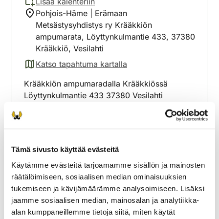
Lisää kalenteriin
Pohjois-Häme | Erämaan
Metsästysyhdistys ry Krääkkiön
ampumarata, Löyttynkulmantie 433, 37380
Krääkkiö, Vesilahti
Katso tapahtuma kartalla
(avautuu uuteen välilehteen)
Krääkkiön ampumaradalla Krääkkiössä
Löyttynkulmantie 433 37380 Vesilahti
Sunnuntaisin: syyskuussa 6.9,13.9,20.9,27.9,
12-13 ilmoittautuminen klo 12.00-13.00
Maksu 20€/suorituskerta
Tämä sivusto käyttää evästeitä
Käytämme evästeitä tarjoamamme sisällön ja mainosten
Lempäälän seudun
räätälöimiseen, sosiaalisen median ominaisuuksien
riistanhoitoyhdistys
tukemiseen ja kävijämäärämme analysoimiseen. Lisäksi
Pohjois-Häme
jaamme sosiaalisen median, mainosalan ja analytiikka-
0440624642
alan kumppaneillemme tietoja siitä, miten käytät
lempaala@rhy.riista.fi