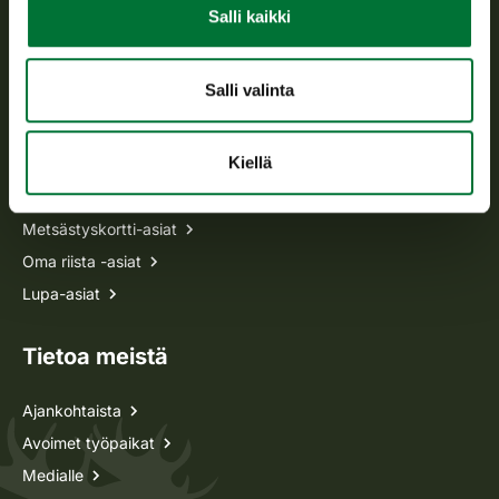
Avoinna arkipäivisin klo 9-15.
Salli kaikki
p. 029 431 2001
asiakaspalvelu@riista.fi
Salli valinta
Usein kysytyt kysymykset
Kiellä
Kaikki yhteystiedot
Metsästyskortti-asiat
Oma riista -asiat
Lupa-asiat
Tietoa meistä
Ajankohtaista
Avoimet työpaikat
Medialle