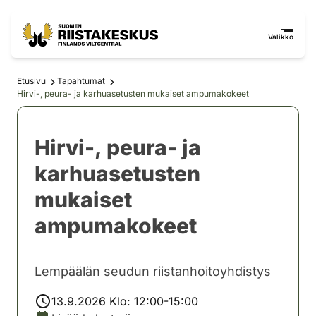
Siirry sisältöön
Siirry sivustokarttaan
Valikko
Etusivu
Tapahtumat
Hirvi-, peura- ja karhuasetusten mukaiset ampumakokeet
Hirvi-, peura- ja
karhuasetusten
mukaiset
ampumakokeet
Lempäälän seudun riistanhoitoyhdistys
13.9.2026 Klo: 12:00-15:00