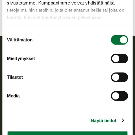
sivustoamme. Kumppanimme voivat yhdistää näitä
tietoja muihin tietoihin, joita olet antanut heille tai joita on
kerätty, kun olet käyttänyt heidän palvelujaan.
Suostumuksen
Välttämätön
valinta
Suomen riistakeskus
Mieltymykset
Suomen riistakeskus edistää kestävää riistataloutta, tukee
Tilastot
riistanhoitoyhdistysten toimintaa ja huolehtii riistapolitiikan
toimeenpanosta sekä vastaa sille säädetyistä julkisista
hallintotehtävistä.
Media
Tietoa meistä
Näytä tiedot
Asiakaspalvelu