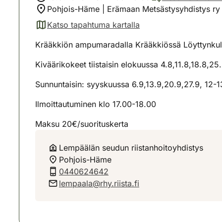
Pohjois-Häme | Erämaan Metsästysyhdistys ry 
Katso tapahtuma kartalla
(avautuu uuteen välilehteen)
Krääkkiön ampumaradalla Krääkkiössä Löyttynkul
Kiväärikokeet tiistaisin elokuussa 4.8,11.8,18.8,25
Sunnuntaisin: syyskuussa 6.9,13.9,20.9,27.9, 12-1
Ilmoittautuminen klo 17.00-18.00
Maksu 20€/suorituskerta
Lempäälän seudun riistanhoitoyhdistys
Pohjois-Häme
0440624642
lempaala@rhy.riista.fi