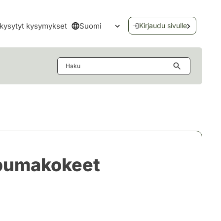
Suomi
kysytyt kysymykset
Kirjaudu sivulle
Avaa kielivalikko
Haku
mpumakokeet