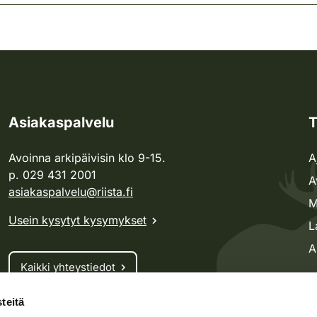
Asiakaspalvelu
T
Avoinna arkipäivisin klo 9-15.
A
p. 029 431 2001
A
asiakaspalvelu@riista.fi
M
Usein kysytyt kysymykset
L
A
Kaikki yhteystiedot
teitä
Metsästyskortti-asiat