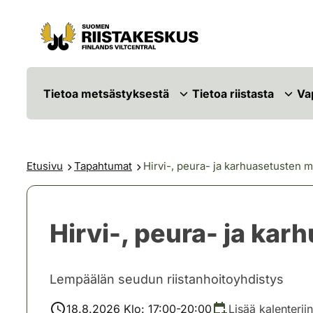
Siirry sisältöön
Siirry sivustokarttaan
Tietoa metsästyksestä
Tietoa riistasta
Va
Etusivu
Tapahtumat
Hirvi-, peura- ja karhuasetusten
Hirvi-, peura- ja k
Lempäälän seudun riistanhoitoyhdistys
18.8.2026 Klo: 17:00-20:00
Lisää kalenteriin