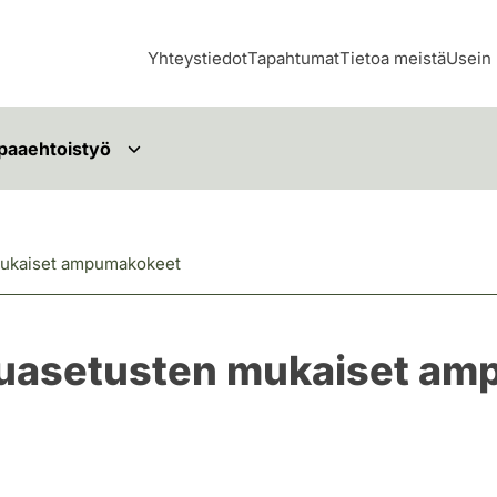
Yhteystiedot
Tapahtumat
Tietoa meistä
Usein 
paaehtoistyö
 mukaiset ampumakokeet
arhuasetusten mukaiset a