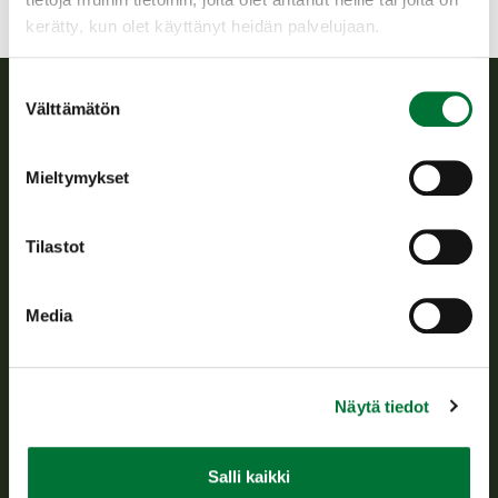
kerätty, kun olet käyttänyt heidän palvelujaan.
Suostumuksen
Välttämätön
valinta
Suomen riistakeskus
Mieltymykset
Suomen riistakeskus edistää kestävää riistataloutta, tukee
riistanhoitoyhdistysten toimintaa ja huolehtii riistapolitiikan
toimeenpanosta sekä vastaa sille säädetyistä julkisista
Tilastot
hallintotehtävistä.
Tietoa meistä
Media
Asiakaspalvelu
Näytä tiedot
Avoinna arkipäivisin klo 9-15.
p. 029 431 2001
asiakaspalvelu@riista.fi
Salli kaikki