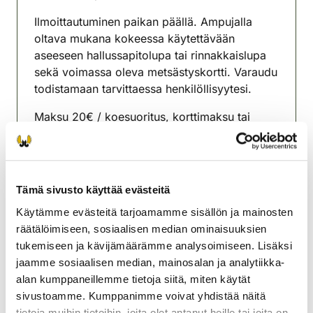
(avautuu uuteen välilehteen)
Ilmoittautuminen paikan päällä. Ampujalla
oltava mukana kokeessa käytettävään
aseeseen hallussapitolupa tai rinnakkaislupa
sekä voimassa oleva metsästyskortti. Varaudu
todistamaan tarvittaessa henkilöllisyytesi.
Maksu 20€ / koesuoritus, korttimaksu tai
OmaRiista-maksu.
Ammunnanvalvojat: Ilkka Alatalo, Irmeli
Korkala, Juha Niemelä
Tämä sivusto käyttää evästeitä
Muonion riistanhoitoyhdistys
Käytämme evästeitä tarjoamamme sisällön ja mainosten
Lappi
räätälöimiseen, sosiaalisen median ominaisuuksien
040 8472070
tukemiseen ja kävijämäärämme analysoimiseen. Lisäksi
muonio@rhy.riista.fi
jaamme sosiaalisen median, mainosalan ja analytiikka-
alan kumppaneillemme tietoja siitä, miten käytät
sivustoamme. Kumppanimme voivat yhdistää näitä
tietoja muihin tietoihin, joita olet antanut heille tai joita on