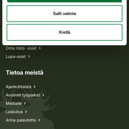
Usein kysytyt kysymykset
Salli valinta
Kaikki yhteystiedot
Kiellä
Metsästyskortti-asiat
Oma riista -asiat
Lupa-asiat
Tietoa meistä
Ajankohtaista
Avoimet työpaikat
Medialle
Laskutus
Anna palautetta