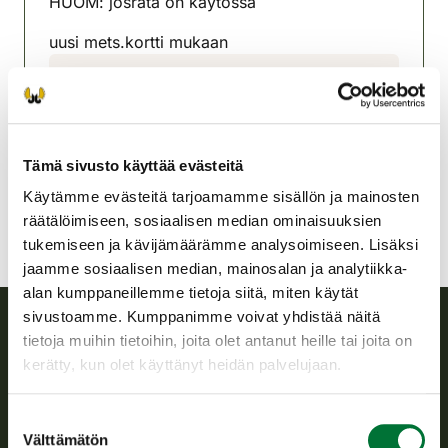
HUOM: josrata on käytössä
uusi mets.kortti mukaan
Pylkönmäen riistanhoitoyhdistys
Keski-Suomi
0400-242983
pylkonmaki@rhy.riista.fi
Tämä sivusto käyttää evästeitä
Käytämme evästeitä tarjoamamme sisällön ja mainosten
räätälöimiseen, sosiaalisen median ominaisuuksien
tukemiseen ja kävijämäärämme analysoimiseen. Lisäksi
jaamme sosiaalisen median, mainosalan ja analytiikka-
alan kumppaneillemme tietoja siitä, miten käytät
sivustoamme. Kumppanimme voivat yhdistää näitä
tietoja muihin tietoihin, joita olet antanut heille tai joita on
Suomen riistakeskus
kerätty, kun olet käyttänyt heidän palvelujaan.
Suomen riistakeskus edistää kestävää riistataloutta, tukee
Suostumuksen
riistanhoitoyhdistysten toimintaa ja huolehtii riistapolitiikan
Välttämätön
valinta
toimeenpanosta sekä vastaa sille säädetyistä julkisista