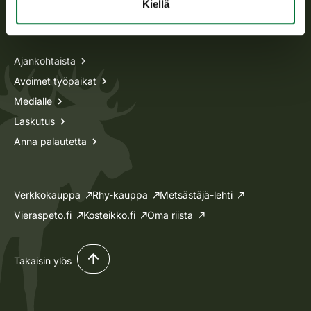
Kiellä
Tietoa meistä
Ajankohtaista
Avoimet työpaikat
Medialle
Laskutus
Anna palautetta
Verkkokauppa
Rhy-kauppa
Metsästäjä-lehti
Vieraspeto.fi
Kosteikko.fi
Oma riista
Takaisin ylös