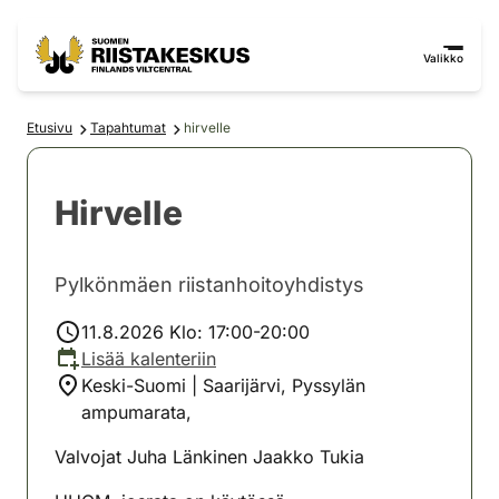
Siirry sisältöön
Siirry sivustokarttaan
Valikko
Etusivu
Tapahtumat
hirvelle
Hirvelle
Pylkönmäen riistanhoitoyhdistys
11.8.2026 Klo: 17:00-20:00
Lisää kalenteriin
Keski-Suomi | Saarijärvi, Pyssylän
ampumarata,
Valvojat Juha Länkinen Jaakko Tukia