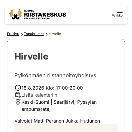
Siirry sisältöön
Siirry sivustokarttaan
Valikko
Etusivu
Tapahtumat
hirvelle
Hirvelle
Pylkönmäen riistanhoitoyhdistys
18.8.2026 Klo: 17:00-20:00
Lisää kalenteriin
Keski-Suomi | Saarijärvi, Pyssylän
ampumarata,
Valvojat Matti Peränen Jukka Huttunen