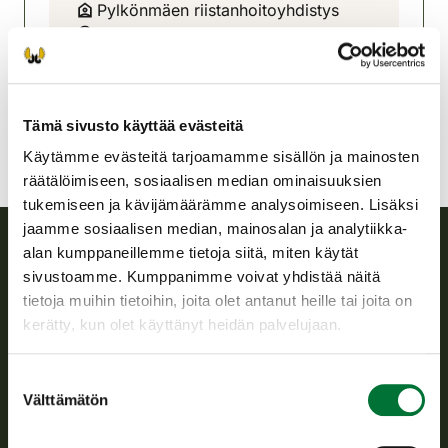
Pylkönmäen riistanhoitoyhdistys
Keski-Suomi
0400-242983
pylkonmaki@rhy.riista.fi
Tämä sivusto käyttää evästeitä
Käytämme evästeitä tarjoamamme sisällön ja mainosten
räätälöimiseen, sosiaalisen median ominaisuuksien
tukemiseen ja kävijämäärämme analysoimiseen. Lisäksi
jaamme sosiaalisen median, mainosalan ja analytiikka-
alan kumppaneillemme tietoja siitä, miten käytät
Suomen riistakeskus
sivustoamme. Kumppanimme voivat yhdistää näitä
tietoja muihin tietoihin, joita olet antanut heille tai joita on
kerätty, kun olet käyttänyt heidän palvelujaan.
Suomen riistakeskus edistää kestävää riistataloutta, tukee
riistanhoitoyhdistysten toimintaa ja huolehtii riistapolitiikan
toimeenpanosta sekä vastaa sille säädetyistä julkisista
Suostumuksen
hallintotehtävistä.
Välttämätön
valinta
Tietoa meistä