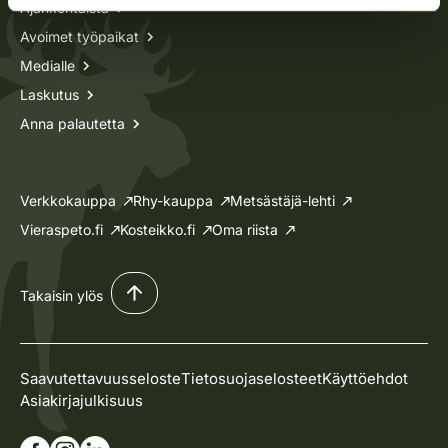
Ajankohtaista
Avoimet työpaikat
Medialle
Laskutus
Anna palautetta
Verkkokauppa
Rhy-kauppa
Metsästäjä-lehti
Vieraspeto.fi
Kosteikko.fi
Oma riista
Takaisin ylös
Saavutettavuusseloste
Tietosuojaselosteet
Käyttöehdot
Asiakirjajulkisuus