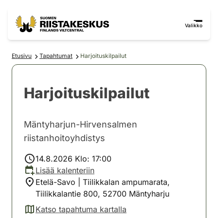
Siirry sisältöön
Siirry sivustokarttaan
Valikko
Etusivu
Tapahtumat
Harjoituskilpailut
Harjoituskilpailut
Mäntyharjun-Hirvensalmen
riistanhoitoyhdistys
14.8.2026 Klo: 17:00
Lisää kalenteriin
Etelä-Savo | Tiilikkalan ampumarata,
Tiilikkalantie 800, 52700 Mäntyharju
Katso tapahtuma kartalla
(avautuu uuteen välilehteen)