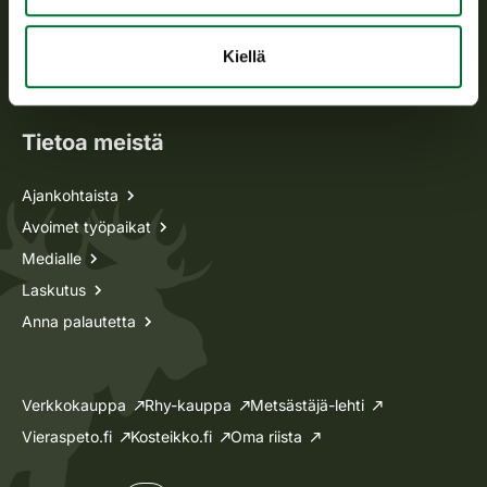
Metsästyskortti-asiat
Oma riista -asiat
Kiellä
Lupa-asiat
Tietoa meistä
Ajankohtaista
Avoimet työpaikat
Medialle
Laskutus
Anna palautetta
Verkkokauppa
Rhy-kauppa
Metsästäjä-lehti
Vieraspeto.fi
Kosteikko.fi
Oma riista