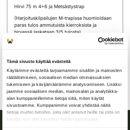
Hirvi 75 m 4+6 ja Metsästystrap
(Harjoituskilpailujen M-trapissa huomioidaan
paras tulos ammutuista kierroksista ja
hirvessä lasketaan 3/5 tulosta).
Mäntyharjun-Hirvensalmen
riistanhoitoyhdistys
Etelä-Savo
Tämä sivusto käyttää evästeitä
0400 653 902
Käytämme evästeitä tarjoamamme sisällön ja mainosten
mantyharju-hirvensalmi@rhy.riista.fi
räätälöimiseen, sosiaalisen median ominaisuuksien
tukemiseen ja kävijämäärämme analysoimiseen. Lisäksi
jaamme sosiaalisen median, mainosalan ja analytiikka-
alan kumppaneillemme tietoja siitä, miten käytät
sivustoamme. Kumppanimme voivat yhdistää näitä
tietoja muihin tietoihin, joita olet antanut heille tai joita on
kerätty, kun olet käyttänyt heidän palvelujaan.