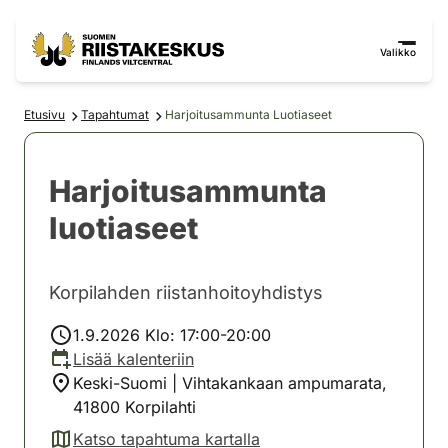
Siirry sisältöön
Siirry sivustokarttaan
Valikko
Etusivu
Tapahtumat
Harjoitusammunta Luotiaseet
Harjoitusammunta
luotiaseet
Korpilahden riistanhoitoyhdistys
1.9.2026 Klo: 17:00-20:00
Lisää kalenteriin
Keski-Suomi | Vihtakankaan ampumarata,
41800 Korpilahti
Katso tapahtuma kartalla