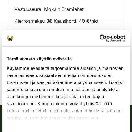
(avautuu uuteen välilehteen)
Vastuuseura: Moksin Erämiehet
Kierrosmaksu 3€ Kausikortti 40 €/hlö
Ilmoittautuminen klo 19 mennessä
Korpilahden riistanhoitoyhdistys
Keski-Suomi
Tämä sivusto käyttää evästeitä
+358401601977
korpilahti@rhy.riista.fi
Käytämme evästeitä tarjoamamme sisällön ja mainosten
räätälöimiseen, sosiaalisen median ominaisuuksien
tukemiseen ja kävijämäärämme analysoimiseen. Lisäksi
jaamme sosiaalisen median, mainosalan ja analytiikka-
alan kumppaneillemme tietoja siitä, miten käytät
sivustoamme. Kumppanimme voivat yhdistää näitä
tietoja muihin tietoihin, joita olet antanut heille tai joita on
kerätty, kun olet käyttänyt heidän palvelujaan.
Suomen riistakeskus