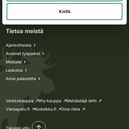
Oma riista -asiat
Kiellä
Lupa-asiat
Tietoa meistä
Ajankohtaista
Avoimet työpaikat
Medialle
Laskutus
Anna palautetta
Verkkokauppa
Rhy-kauppa
Metsästäjä-lehti
Vieraspeto.fi
Kosteikko.fi
Oma riista
Takaisin ylös