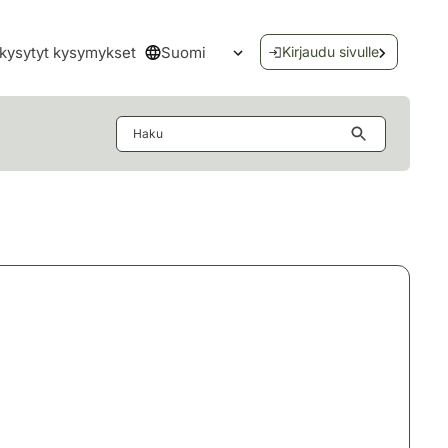
Suomi
kysytyt kysymykset
Kirjaudu sivulle
Avaa kielivalikko
Haku