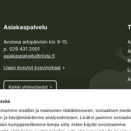
Asiakaspalvelu
T
Avoinna arkipäivisin klo 9-15.
A
p. 029 431 2001
A
asiakaspalvelu@riista.fi
M
Usein kysytyt kysymykset
L
A
Kaikki yhteystiedot
teitä
Metsästyskortti-asiat
mamme sisällön ja mainosten räätälöimiseen, sosiaalisen medi
Oma riista -asiat
n ja kävijämäärämme analysoimiseen. Lisäksi jaamme sosiaali
Lupa-asiat
alan kumppaneillemme tietoja siitä, miten käytät sivustoamme.