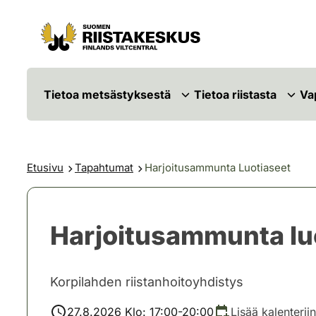
Siirry sisältöön
Siirry sivustokarttaan
Tietoa metsästyksestä
Tietoa riistasta
Va
Etusivu
Tapahtumat
Harjoitusammunta Luotiaseet
Harjoitusammunta lu
Korpilahden riistanhoitoyhdistys
27.8.2026 Klo: 17:00-20:00
Lisää kalenteriin