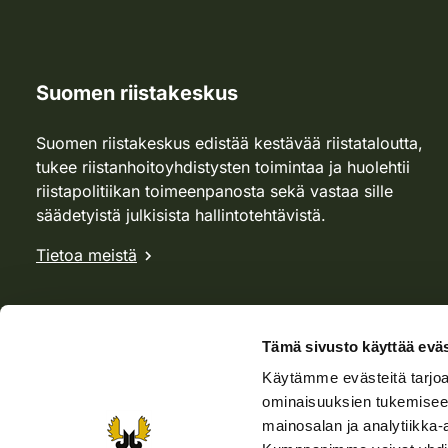
Suomen riistakeskus
Suomen riistakeskus edistää kestävää riistataloutta,
tukee riistanhoitoyhdistysten toimintaa ja huolehtii
riistapolitiikan toimeenpanosta sekä vastaa sille
säädetyistä julkisista hallintotehtävistä.
Tietoa meistä
Tämä sivusto käyttää eväs
Käytämme evästeitä tarjoa
ominaisuuksien tukemisee
mainosalan ja analytiikka-