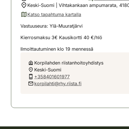
Keski-Suomi | Vihtakankaan ampumarata, 4180
Katso tapahtuma kartalla
(avautuu uuteen välilehteen)
Vastuuseura: Ylä-Muuratjärvi
Kierrosmaksu 3€ Kausikortti 40 €/hlö
Ilmoittautuminen klo 19 mennessä
Korpilahden riistanhoitoyhdistys
Keski-Suomi
+358401601977
korpilahti@rhy.riista.fi