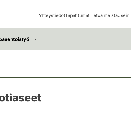
Yhteystiedot
Tapahtumat
Tietoa meistä
Usein 
paaehtoistyö
otiaseet