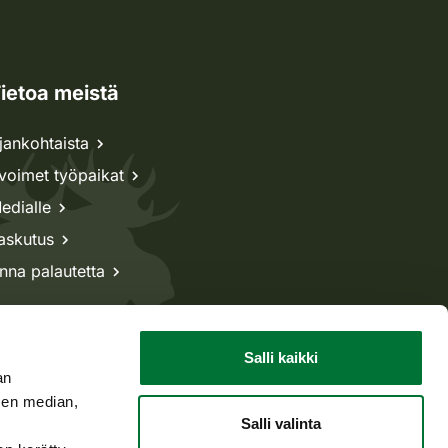
ietoa meistä
jankohtaista
voimet työpaikat
edialle
askutus
nna palautetta
Salli kaikki
an
sen median,
Salli valinta