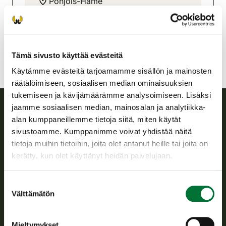
Pohjois-Häme
040 5878527
langelmavesi@rhy.riista.fi
Tämä sivusto käyttää evästeitä
Käytämme evästeitä tarjoamamme sisällön ja mainosten
räätälöimiseen, sosiaalisen median ominaisuuksien
tukemiseen ja kävijämäärämme analysoimiseen. Lisäksi
jaamme sosiaalisen median, mainosalan ja analytiikka-
alan kumppaneillemme tietoja siitä, miten käytät
Suomen riistakeskus
sivustoamme. Kumppanimme voivat yhdistää näitä
tietoja muihin tietoihin, joita olet antanut heille tai joita on
Suomen riistakeskus edistää kestävää riistataloutta, tukee
kerätty, kun olet käyttänyt heidän palvelujaan.
riistanhoitoyhdistysten toimintaa ja huolehtii riistapolitiikan
toimeenpanosta sekä vastaa sille säädetyistä julkisista
hallintotehtävistä.
Suostumuksen
Välttämätön
valinta
Tietoa meistä
Mieltymykset