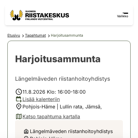
Siirry sisältöön
Siirry sivustokarttaan
Valikko
Etusivu
Tapahtumat
Harjoitusammunta
Harjoitusammunta
Längelmäveden riistanhoitoyhdistys
11.8.2026 Klo: 16:00-18:00
Lisää kalenteriin
Pohjois-Häme | Lullin rata, Jämsä,
Katso tapahtuma kartalla
(avautuu uuteen välilehteen)
Längelmäveden riistanhoitoyhdistys