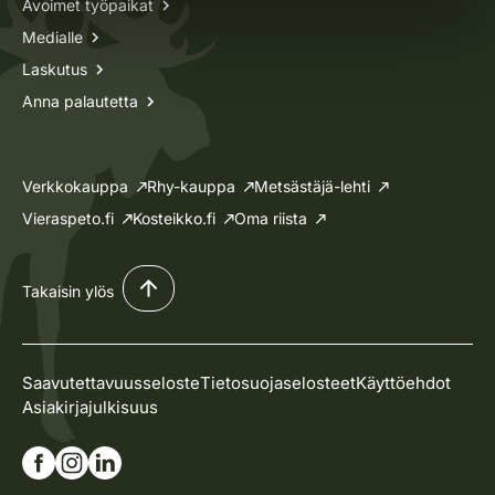
Avoimet työpaikat
Medialle
Laskutus
Anna palautetta
Verkkokauppa
Rhy-kauppa
Metsästäjä-lehti
Vieraspeto.fi
Kosteikko.fi
Oma riista
Takaisin ylös
Saavutettavuusseloste
Tietosuojaselosteet
Käyttöehdot
Asiakirjajulkisuus
Siirry Facebook-sivullemme
Siirry Instagram-sivullemme
Siirry Linkedin-sivullemme