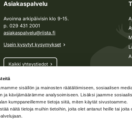
Asiakaspalvelu
T
Avoinna arkipäivisin klo 9-15.
A
p. 029 431 2001
A
asiakaspalvelu@riista.fi
M
Usein kysytyt kysymykset
L
A
Kaikki yhteystiedot
teitä
Metsästyskortti-asiat
mamme sisällön ja mainosten räätälöimiseen, sosiaalisen medi
Oma riista -asiat
n ja kävijämäärämme analysoimiseen. Lisäksi jaamme sosiaali
Lupa-asiat
alan kumppaneillemme tietoja siitä, miten käytät sivustoamme.
näitä tietoja muihin tietoihin, joita olet antanut heille tai joita 
palvelujaan.
speto.fi
Kosteikko.fi
Oma riista