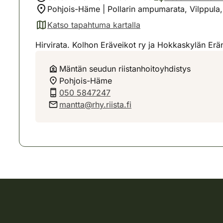
Pohjois-Häme | Pollarin ampumarata, Vilppula,
Katso tapahtuma kartalla
(avautuu uuteen välilehteen)
Hirvirata. Kolhon Eräveikot ry ja Hokkaskylän Erän
Mäntän seudun riistanhoitoyhdistys
Pohjois-Häme
050 5847247
mantta@rhy.riista.fi