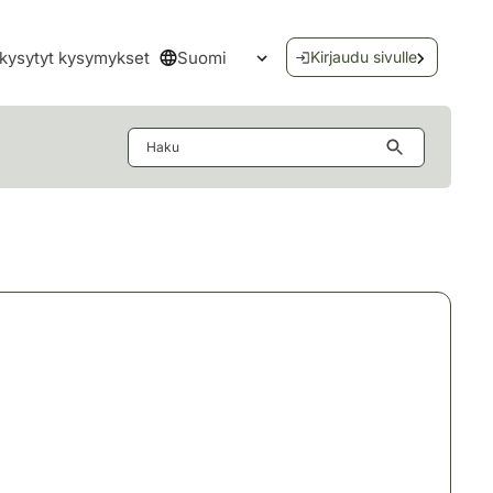
Suomi
kysytyt kysymykset
Kirjaudu sivulle
Avaa kielivalikko
Haku