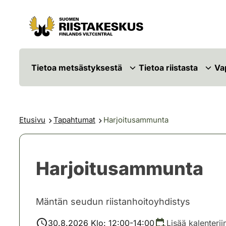
Siirry sisältöön
Siirry sivustokarttaan
Tietoa metsästyksestä
Tietoa riistasta
Va
Etusivu
Tapahtumat
Harjoitusammunta
Harjoitusammunta
Mäntän seudun riistanhoitoyhdistys
30.8.2026 Klo: 12:00-14:00
Lisää kalenterii