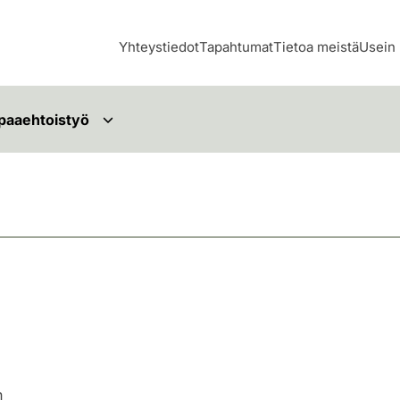
Yhteystiedot
Tapahtumat
Tietoa meistä
Usein 
paaehtoistyö
n