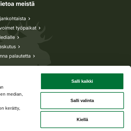
ietoa meistä
jankohtaista
voimet työpaikat
edialle
askutus
nna palautetta
Salli kaikki
an
sen median,
Salli valinta
on kerätty,
Kiellä
Takaisin ylös