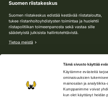
Suomen riistakeskus
Suomen riistakeskus edistää kestävää riistataloutta,
tukee riistanhoitoyhdistysten toimintaa ja huolehtii
riistapolitiikan toimeenpanosta sekä vastaa sille
säädetyistä julkisista hallintotehtävistä.
Tietoa meistä
Tämä sivusto käyttää eväs
Käytämme evästeitä tarjoa
ominaisuuksien tukemisee
mainosalan ja analytiikka-
Kumppanimme voivat yhdistää 
kun olet käyttänyt heidän 
Verkkokauppa
Rhy-kauppa
Metsästäjä-lehti
Viera