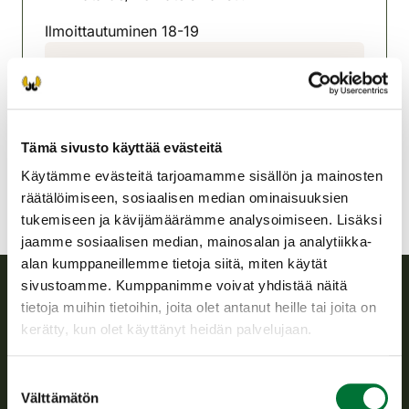
Ilmoittautuminen 18-19
Padasjoen riistanhoitoyhdistys
Etelä-Häme
0400 254 537
padasjoki@rhy.riista.fi
Tämä sivusto käyttää evästeitä
Käytämme evästeitä tarjoamamme sisällön ja mainosten
räätälöimiseen, sosiaalisen median ominaisuuksien
tukemiseen ja kävijämäärämme analysoimiseen. Lisäksi
jaamme sosiaalisen median, mainosalan ja analytiikka-
alan kumppaneillemme tietoja siitä, miten käytät
sivustoamme. Kumppanimme voivat yhdistää näitä
tietoja muihin tietoihin, joita olet antanut heille tai joita on
Suomen riistakeskus
kerätty, kun olet käyttänyt heidän palvelujaan.
Suomen riistakeskus edistää kestävää riistataloutta, tukee
Suostumuksen
riistanhoitoyhdistysten toimintaa ja huolehtii riistapolitiikan
Välttämätön
valinta
toimeenpanosta sekä vastaa sille säädetyistä julkisista