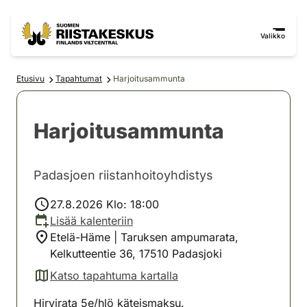
Siirry sisältöön
Siirry sivustokarttaan
Valikko
Etusivu
Tapahtumat
Harjoitusammunta
Harjoitusammunta
Padasjoen riistanhoitoyhdistys
27.8.2026 Klo: 18:00
Lisää kalenteriin
Etelä-Häme | Taruksen ampumarata,
Kelkutteentie 36, 17510 Padasjoki
Katso tapahtuma kartalla
(avautuu uuteen välilehteen)
Hirvirata 5e/hlö käteismaksu.