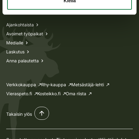
Kiellä
Tietoa meistä
Ajankohtaista
Avoimet työpaikat
Medialle
Laskutus
Anna palautetta
Verkkokauppa
Rhy-kauppa
Metsästäjä-lehti
Vieraspeto.fi
Kosteikko.fi
Oma riista
Takaisin ylös