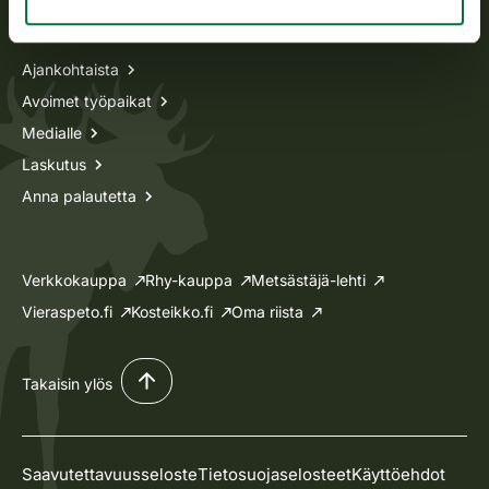
Tietoa meistä
Ajankohtaista
Avoimet työpaikat
Medialle
Laskutus
Anna palautetta
Verkkokauppa
Rhy-kauppa
Metsästäjä-lehti
Vieraspeto.fi
Kosteikko.fi
Oma riista
Takaisin ylös
Saavutettavuusseloste
Tietosuojaselosteet
Käyttöehdot