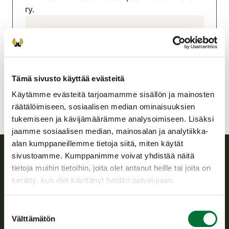
ry.
Mäntän seudun riistanhoitoyhdistys
Pohjois-Häme
050 5847247
mantta@rhy.riista.fi
Tämä sivusto käyttää evästeitä
Käytämme evästeitä tarjoamamme sisällön ja mainosten
räätälöimiseen, sosiaalisen median ominaisuuksien
tukemiseen ja kävijämäärämme analysoimiseen. Lisäksi
jaamme sosiaalisen median, mainosalan ja analytiikka-
alan kumppaneillemme tietoja siitä, miten käytät
sivustoamme. Kumppanimme voivat yhdistää näitä
tietoja muihin tietoihin, joita olet antanut heille tai joita on
Suomen riistakeskus
kerätty, kun olet käyttänyt heidän palvelujaan.
Suomen riistakeskus edistää kestävää riistataloutta, tukee
riistanhoitoyhdistysten toimintaa ja huolehtii riistapolitiikan
Suostumuksen
toimeenpanosta sekä vastaa sille säädetyistä julkisista
Välttämätön
valinta
hallintotehtävistä.