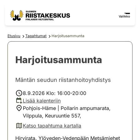
Siirry sisältöön
Siirry sivustokarttaan
Valikko
Etusivu
Tapahtumat
Harjoitusammunta
Harjoitusammunta
Mäntän seudun riistanhoitoyhdistys
8.9.2026 Klo: 16:00-20:00
Lisää kalenteriin
Pohjois-Häme | Pollarin ampumarata,
Vilppula, Keuruuntie 557,
Katso tapahtuma kartalla
(avautuu uuteen välilehteen)
Hirvirata. Ylöveden-Vedenpään Metsämiehet