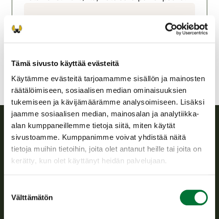
Tampereen riistanhoitoyhdistys
Pohjois-Häme
tampere@rhy.riista.fi
Tämä sivusto käyttää evästeitä
Käytämme evästeitä tarjoamamme sisällön ja mainosten
räätälöimiseen, sosiaalisen median ominaisuuksien
tukemiseen ja kävijämäärämme analysoimiseen. Lisäksi
jaamme sosiaalisen median, mainosalan ja analytiikka-
alan kumppaneillemme tietoja siitä, miten käytät
sivustoamme. Kumppanimme voivat yhdistää näitä
Suomen riistakeskus
tietoja muihin tietoihin, joita olet antanut heille tai joita on
kerätty, kun olet käyttänyt heidän palvelujaan.
Suomen riistakeskus edistää kestävää riistataloutta, tukee
riistanhoitoyhdistysten toimintaa ja huolehtii riistapolitiikan
toimeenpanosta sekä vastaa sille säädetyistä julkisista
Suostumuksen
hallintotehtävistä.
Välttämätön
valinta
Tietoa meistä