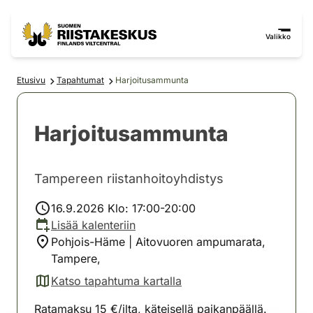
Siirry sisältöön
Siirry sivustokarttaan
Valikko
Etusivu
Tapahtumat
Harjoitusammunta
Harjoitusammunta
Tampereen riistanhoitoyhdistys
16.9.2026 Klo: 17:00-20:00
Lisää kalenteriin
Pohjois-Häme | Aitovuoren ampumarata,
Tampere,
Katso tapahtuma kartalla
(avautuu uuteen välilehteen)
Ratamaksu 15 €/ilta, käteisellä paikanpäällä.