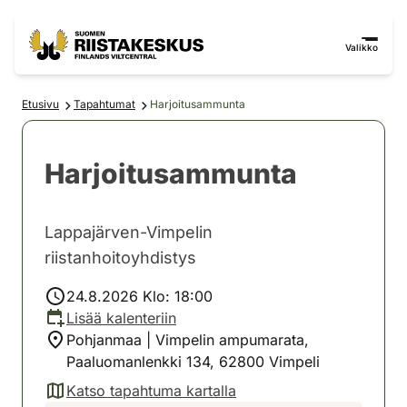
Siirry sisältöön
Siirry sivustokarttaan
Valikko
Etusivu
Tapahtumat
Harjoitusammunta
Harjoitusammunta
Lappajärven-Vimpelin
riistanhoitoyhdistys
24.8.2026 Klo: 18:00
Lisää kalenteriin
Pohjanmaa | Vimpelin ampumarata,
Paaluomanlenkki 134, 62800 Vimpeli
Katso tapahtuma kartalla
(avautuu uuteen välilehteen)