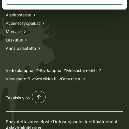
Tietoa meistä
Ajankohtaista
Avoimet työpaikat
Medialle
Laskutus
Anna palautetta
Verkkokauppa
Rhy-kauppa
Metsästäjä-lehti
Vieraspeto.fi
Kosteikko.fi
Oma riista
Takaisin ylös
Saavutettavuusseloste
Tietosuojaselosteet
Käyttöehdot
Asiakirjajulkisuus