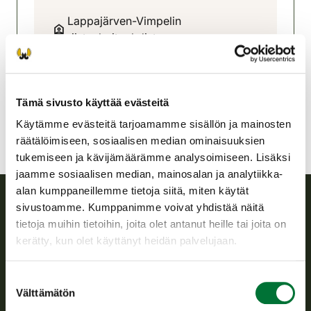
Lappajärven-Vimpelin
riistanhoitoyhdistys
Pohjanmaa
050 5282156
lappajarvi-vimpeli@rhy.riista.fi
Tämä sivusto käyttää evästeitä
Käytämme evästeitä tarjoamamme sisällön ja mainosten
räätälöimiseen, sosiaalisen median ominaisuuksien
tukemiseen ja kävijämäärämme analysoimiseen. Lisäksi
jaamme sosiaalisen median, mainosalan ja analytiikka-
alan kumppaneillemme tietoja siitä, miten käytät
sivustoamme. Kumppanimme voivat yhdistää näitä
Suomen riistakeskus
tietoja muihin tietoihin, joita olet antanut heille tai joita on
kerätty, kun olet käyttänyt heidän palvelujaan.
Suomen riistakeskus edistää kestävää riistataloutta, tukee
riistanhoitoyhdistysten toimintaa ja huolehtii riistapolitiikan
Suostumuksen
toimeenpanosta sekä vastaa sille säädetyistä julkisista
Välttämätön
valinta
hallintotehtävistä.