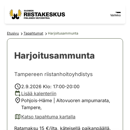
Siirry sisältöön
Siirry sivustokarttaan
Valikko
Etusivu
Tapahtumat
Harjoitusammunta
Harjoitusammunta
Tampereen riistanhoitoyhdistys
2.9.2026 Klo: 17:00-20:00
Lisää kalenteriin
Pohjois-Häme | Aitovuoren ampumarata,
Tampere,
Katso tapahtuma kartalla
(avautuu uuteen välilehteen)
Ratamaksu 15 €/ilta, käteisellä paikanpäällä.