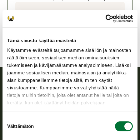
Tampereen riistanhoitoyhdistys
Pohjois-Häme
tampere@rhy.riista.fi
Tämä sivusto käyttää evästeitä
Käytämme evästeitä tarjoamamme sisällön ja mainosten
räätälöimiseen, sosiaalisen median ominaisuuksien
tukemiseen ja kävijämäärämme analysoimiseen. Lisäksi
jaamme sosiaalisen median, mainosalan ja analytiikka-
alan kumppaneillemme tietoja siitä, miten käytät
sivustoamme. Kumppanimme voivat yhdistää näitä
Suomen riistakeskus
tietoja muihin tietoihin, joita olet antanut heille tai joita on
kerätty, kun olet käyttänyt heidän palvelujaan.
Suomen riistakeskus edistää kestävää riistataloutta, tukee
riistanhoitoyhdistysten toimintaa ja huolehtii riistapolitiikan
toimeenpanosta sekä vastaa sille säädetyistä julkisista
Suostumuksen
hallintotehtävistä.
Välttämätön
valinta
Tietoa meistä