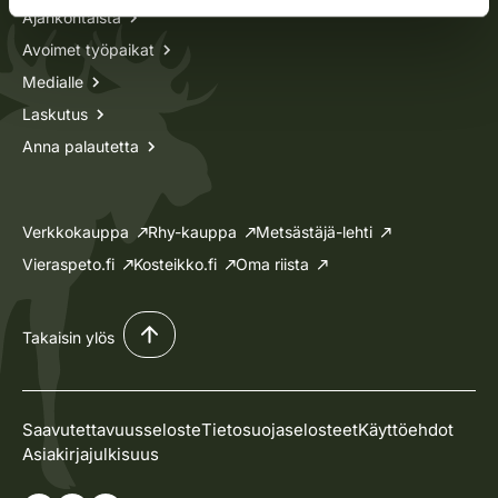
Ajankohtaista
Avoimet työpaikat
Medialle
Laskutus
Anna palautetta
Verkkokauppa
Rhy-kauppa
Metsästäjä-lehti
Vieraspeto.fi
Kosteikko.fi
Oma riista
Takaisin ylös
Saavutettavuusseloste
Tietosuojaselosteet
Käyttöehdot
Asiakirjajulkisuus