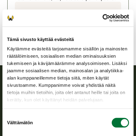
Tampereen riistanhoitoyhdistys
Pohjois-Häme
tampere@rhy.riista.fi
Tämä sivusto käyttää evästeitä
Käytämme evästeitä tarjoamamme sisällön ja mainosten
räätälöimiseen, sosiaalisen median ominaisuuksien
tukemiseen ja kävijämäärämme analysoimiseen. Lisäksi
jaamme sosiaalisen median, mainosalan ja analytiikka-
alan kumppaneillemme tietoja siitä, miten käytät
sivustoamme. Kumppanimme voivat yhdistää näitä
Suomen riistakeskus
tietoja muihin tietoihin, joita olet antanut heille tai joita on
kerätty, kun olet käyttänyt heidän palvelujaan.
Suomen riistakeskus edistää kestävää riistataloutta, tukee
riistanhoitoyhdistysten toimintaa ja huolehtii riistapolitiikan
toimeenpanosta sekä vastaa sille säädetyistä julkisista
Suostumuksen
hallintotehtävistä.
Välttämätön
valinta
Tietoa meistä