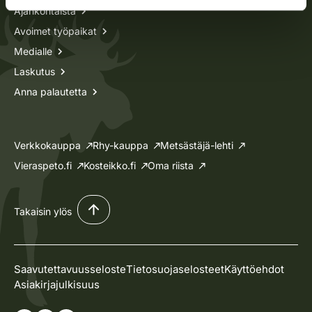
Ajankohtaista
Avoimet työpaikat
Medialle
Laskutus
Anna palautetta
Verkkokauppa
Rhy-kauppa
Metsästäjä-lehti
Vieraspeto.fi
Kosteikko.fi
Oma riista
Takaisin ylös
Saavutettavuusseloste
Tietosuojaselosteet
Käyttöehdot
Asiakirjajulkisuus