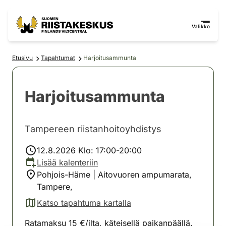
Siirry sisältöön
Siirry sivustokarttaan
Valikko
Etusivu
Tapahtumat
Harjoitusammunta
Harjoitusammunta
Tampereen riistanhoitoyhdistys
12.8.2026 Klo: 17:00-20:00
Lisää kalenteriin
Pohjois-Häme | Aitovuoren ampumarata,
Tampere,
Katso tapahtuma kartalla
(avautuu uuteen välilehteen)
Ratamaksu 15 €/ilta, käteisellä paikanpäällä.