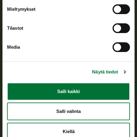
Tietoa meistä
Mieltymykset
Asiakaspalvelu
Tilastot
Avoinna arkipäivisin klo 9-15.
p. 029 431 2001
Media
asiakaspalvelu@riista.fi
Usein kysytyt kysymykset
Näytä tiedot
Kaikki yhteystiedot
Salli kaikki
Metsästyskortti-asiat
Oma riista -asiat
Salli valinta
Lupa-asiat
Kiellä
Tietoa meistä