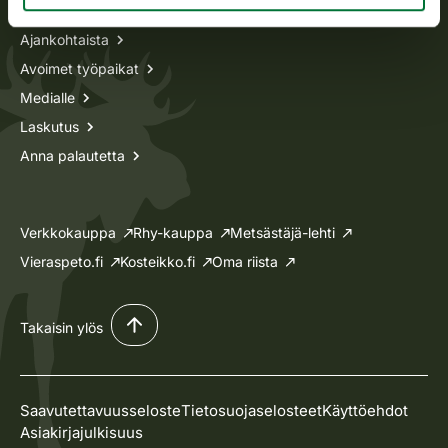
Ajankohtaista
Avoimet työpaikat
Medialle
Laskutus
Anna palautetta
Verkkokauppa
Rhy-kauppa
Metsästäjä-lehti
Vieraspeto.fi
Kosteikko.fi
Oma riista
Takaisin ylös
Saavutettavuusseloste
Tietosuojaselosteet
Käyttöehdot
Asiakirjajulkisuus