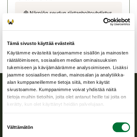
Närpiön seudun riistanhoitoyhdistys
Rannikko-Pohjanmaa
+358 400 561 343
narpes@rhy.riista.fi
Tämä sivusto käyttää evästeitä
Käytämme evästeitä tarjoamamme sisällön ja mainosten
räätälöimiseen, sosiaalisen median ominaisuuksien
tukemiseen ja kävijämäärämme analysoimiseen. Lisäksi
jaamme sosiaalisen median, mainosalan ja analytiikka-
alan kumppaneillemme tietoja siitä, miten käytät
sivustoamme. Kumppanimme voivat yhdistää näitä
Suomen riistakeskus
tietoja muihin tietoihin, joita olet antanut heille tai joita on
kerätty, kun olet käyttänyt heidän palvelujaan.
Suomen riistakeskus edistää kestävää riistataloutta, tukee
riistanhoitoyhdistysten toimintaa ja huolehtii riistapolitiikan
Suostumuksen
toimeenpanosta sekä vastaa sille säädetyistä julkisista
Välttämätön
valinta
hallintotehtävistä.