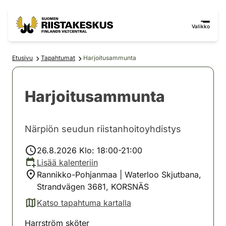
Siirry sisältöön
Siirry sivustokarttaan
Valikko
Etusivu
Tapahtumat
Harjoitusammunta
Harjoitusammunta
Närpiön seudun riistanhoitoyhdistys
26.8.2026 Klo: 18:00-21:00
Lisää kalenteriin
Rannikko-Pohjanmaa | Waterloo Skjutbana,
Strandvägen 3681, KORSNÄS
Katso tapahtuma kartalla
(avautuu uuteen välilehteen)
Harrström sköter