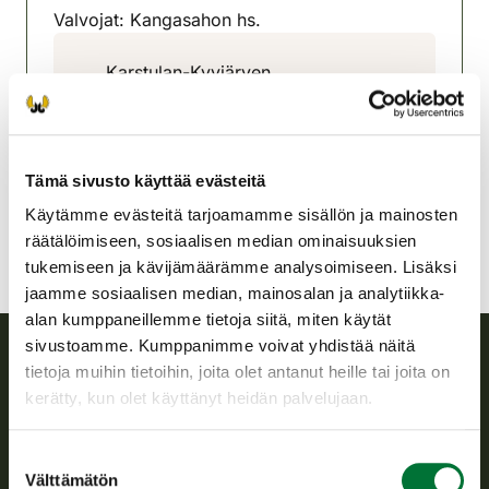
Valvojat: Kangasahon hs.
Karstulan-Kyyjärven
riistanhoitoyhdistys
Keski-Suomi
040 7048780
karstula-kyyjarvi@rhy.riista.fi
Tämä sivusto käyttää evästeitä
Käytämme evästeitä tarjoamamme sisällön ja mainosten
räätälöimiseen, sosiaalisen median ominaisuuksien
tukemiseen ja kävijämäärämme analysoimiseen. Lisäksi
jaamme sosiaalisen median, mainosalan ja analytiikka-
alan kumppaneillemme tietoja siitä, miten käytät
sivustoamme. Kumppanimme voivat yhdistää näitä
tietoja muihin tietoihin, joita olet antanut heille tai joita on
Suomen riistakeskus
kerätty, kun olet käyttänyt heidän palvelujaan.
Suomen riistakeskus edistää kestävää riistataloutta, tukee
Suostumuksen
riistanhoitoyhdistysten toimintaa ja huolehtii riistapolitiikan
Välttämätön
valinta
toimeenpanosta sekä vastaa sille säädetyistä julkisista