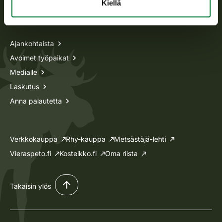
Kiellä
Tietoa meistä
Ajankohtaista
Avoimet työpaikat
Medialle
Laskutus
Anna palautetta
Verkkokauppa
Rhy-kauppa
Metsästäjä-lehti
Vieraspeto.fi
Kosteikko.fi
Oma riista
Takaisin ylös