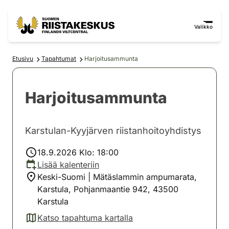
Siirry sisältöön
Siirry sivustokarttaan
Valikko
Etusivu
Tapahtumat
Harjoitusammunta
Harjoitusammunta
Karstulan-Kyyjärven riistanhoitoyhdistys
18.9.2026 Klo: 18:00
Lisää kalenteriin
Keski-Suomi | Mätäslammin ampumarata,
Karstula, Pohjanmaantie 942, 43500
Karstula
Katso tapahtuma kartalla
(avautuu uuteen välilehteen)