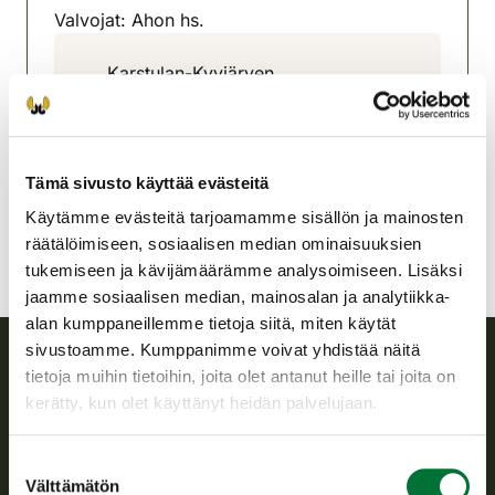
Valvojat: Ahon hs.
Karstulan-Kyyjärven
riistanhoitoyhdistys
Keski-Suomi
040 7048780
karstula-kyyjarvi@rhy.riista.fi
Tämä sivusto käyttää evästeitä
Käytämme evästeitä tarjoamamme sisällön ja mainosten
räätälöimiseen, sosiaalisen median ominaisuuksien
tukemiseen ja kävijämäärämme analysoimiseen. Lisäksi
jaamme sosiaalisen median, mainosalan ja analytiikka-
alan kumppaneillemme tietoja siitä, miten käytät
sivustoamme. Kumppanimme voivat yhdistää näitä
tietoja muihin tietoihin, joita olet antanut heille tai joita on
Suomen riistakeskus
kerätty, kun olet käyttänyt heidän palvelujaan.
Suomen riistakeskus edistää kestävää riistataloutta, tukee
Suostumuksen
riistanhoitoyhdistysten toimintaa ja huolehtii riistapolitiikan
Välttämätön
valinta
toimeenpanosta sekä vastaa sille säädetyistä julkisista