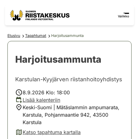
Siirry sisältöön
Siirry sivustokarttaan
Valikko
Etusivu
Tapahtumat
Harjoitusammunta
Harjoitusammunta
Karstulan-Kyyjärven riistanhoitoyhdistys
8.9.2026 Klo: 18:00
Lisää kalenteriin
Keski-Suomi | Mätäslammin ampumarata,
Karstula, Pohjanmaantie 942, 43500
Karstula
Katso tapahtuma kartalla
(avautuu uuteen välilehteen)