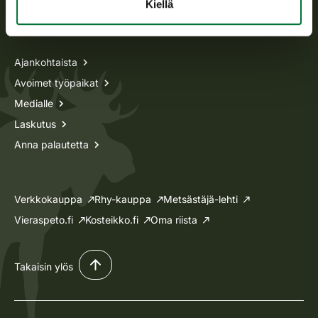
Kiellä
Tietoa meistä
Ajankohtaista
Avoimet työpaikat
Medialle
Laskutus
Anna palautetta
Verkkokauppa
Rhy-kauppa
Metsästäjä-lehti
Vieraspeto.fi
Kosteikko.fi
Oma riista
Takaisin ylös