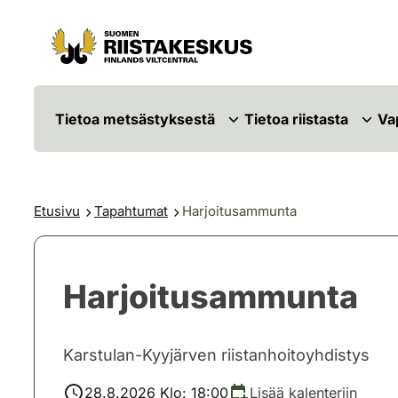
Siirry sisältöön
Siirry sivustokarttaan
Tietoa metsästyksestä
Tietoa riistasta
Va
Etusivu
Tapahtumat
Harjoitusammunta
Harjoitusammunta
Karstulan-Kyyjärven riistanhoitoyhdistys
28.8.2026 Klo: 18:00
Lisää kalenteriin