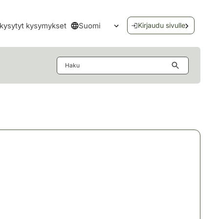
Suomi
kysytyt kysymykset
Kirjaudu sivulle
Avaa kielivalikko
Haku