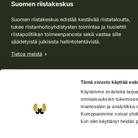
Suomen riistakeskus
Suomen riistakeskus edistää kestävää riistataloutta,
tukee riistanhoitoyhdistysten toimintaa ja huolehtii
riistapolitiikan toimeenpanosta sekä vastaa sille
säädetyistä julkisista hallintotehtävistä.
Tietoa meistä
Tämä sivusto käyttää eväs
Käytämme evästeitä tarjoa
ominaisuuksien tukemisee
mainosalan ja analytiikka-
Kumppanimme voivat yhdistää 
kun olet käyttänyt heidän 
Verkkokauppa
Rhy-kauppa
Metsästäjä-lehti
Viera