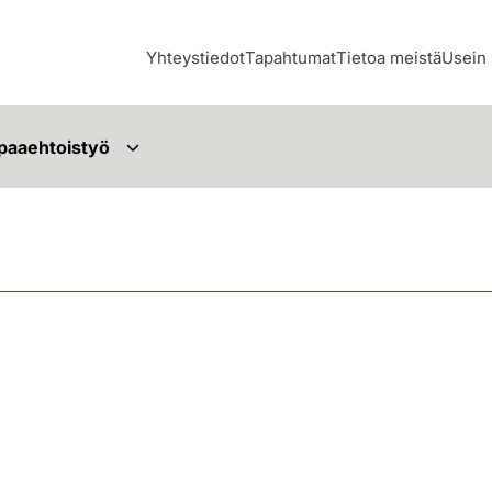
Yhteystiedot
Tapahtumat
Tietoa meistä
Usein 
paaehtoistyö