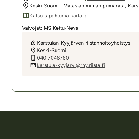
Keski-Suomi | Mätäslammin ampumarata, Karst
Katso tapahtuma kartalla
(avautuu uuteen välilehteen)
Valvojat: MS Kettu-Neva
Karstulan-Kyyjärven riistanhoitoyhdistys
Keski-Suomi
040 7048780
karstula-kyyjarvi@rhy.riista.fi