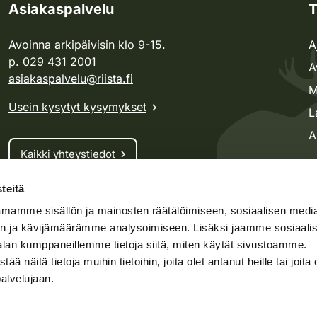
Asiakaspalvelu
T
Avoinna arkipäivisin klo 9-15.
A
p. 029 431 2001
A
asiakaspalvelu@riista.fi
M
Usein kysytyt kysymykset
L
A
Kaikki yhteystiedot
teitä
Metsästyskortti-asiat
mamme sisällön ja mainosten räätälöimiseen, sosiaalisen medi
Oma riista -asiat
n ja kävijämäärämme analysoimiseen. Lisäksi jaamme sosiaali
Lupa-asiat
alan kumppaneillemme tietoja siitä, miten käytät sivustoamme.
näitä tietoja muihin tietoihin, joita olet antanut heille tai joita 
palvelujaan.
speto.fi
Kosteikko.fi
Oma riista