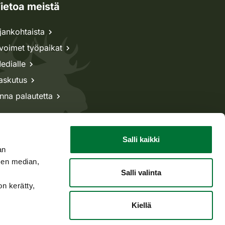
ietoa meistä
jankohtaista
voimet työpaikat
edialle
askutus
nna palautetta
Salli kaikki
an
sen median,
Salli valinta
on kerätty,
Kiellä
Takaisin ylös