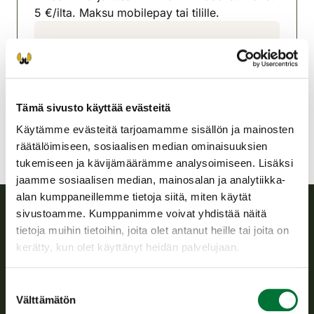
5 €/ilta. Maksu mobilepay tai tilille.
Suonenjoen riistanhoitoyhdistys
Pohjois-Savo
0400413588
suonenjoki@rhy.riista.fi
Tämä sivusto käyttää evästeitä
Käytämme evästeitä tarjoamamme sisällön ja mainosten
räätälöimiseen, sosiaalisen median ominaisuuksien
tukemiseen ja kävijämäärämme analysoimiseen. Lisäksi
jaamme sosiaalisen median, mainosalan ja analytiikka-
alan kumppaneillemme tietoja siitä, miten käytät
sivustoamme. Kumppanimme voivat yhdistää näitä
tietoja muihin tietoihin, joita olet antanut heille tai joita on
Suomen riistakeskus
kerätty, kun olet käyttänyt heidän palvelujaan.
Suomen riistakeskus edistää kestävää riistataloutta, tukee
riistanhoitoyhdistysten toimintaa ja huolehtii riistapolitiikan
Suostumuksen
toimeenpanosta sekä vastaa sille säädetyistä julkisista
Välttämätön
valinta
hallintotehtävistä.