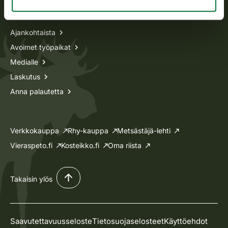
Tietoa meistä
Ajankohtaista
Avoimet työpaikat
Medialle
Laskutus
Anna palautetta
Verkkokauppa
Rhy-kauppa
Metsästäjä-lehti
Vieraspeto.fi
Kosteikko.fi
Oma riista
Takaisin ylös
Saavutettavuusseloste
Tietosuojaselosteet
Käyttöehdot