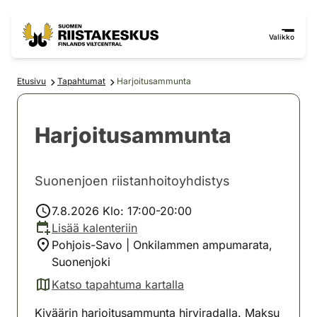
Siirry sisältöön
Siirry sivustokarttaan
Valikko
Etusivu
Tapahtumat
Harjoitusammunta
Harjoitusammunta
Suonenjoen riistanhoitoyhdistys
7.8.2026 Klo: 17:00-20:00
Lisää kalenteriin
Pohjois-Savo | Onkilammen ampumarata,
Suonenjoki
Katso tapahtuma kartalla
(avautuu uuteen välilehteen)
Kiväärin harjoitusammunta hirviradalla. Maksu