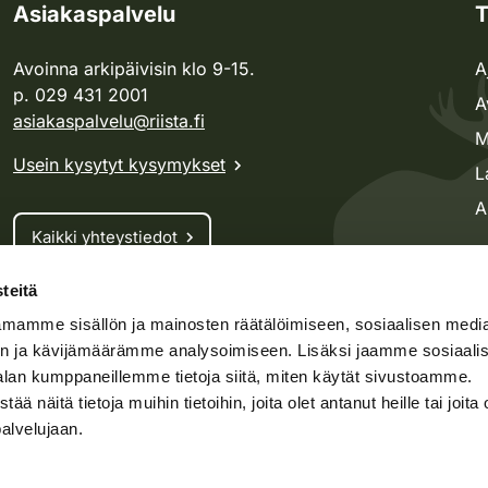
Asiakaspalvelu
T
Avoinna arkipäivisin klo 9-15.
A
p. 029 431 2001
A
asiakaspalvelu@riista.fi
M
Usein kysytyt kysymykset
L
A
Kaikki yhteystiedot
teitä
Metsästyskortti-asiat
mamme sisällön ja mainosten räätälöimiseen, sosiaalisen medi
Oma riista -asiat
n ja kävijämäärämme analysoimiseen. Lisäksi jaamme sosiaali
Lupa-asiat
alan kumppaneillemme tietoja siitä, miten käytät sivustoamme.
näitä tietoja muihin tietoihin, joita olet antanut heille tai joita 
palvelujaan.
speto.fi
Kosteikko.fi
Oma riista