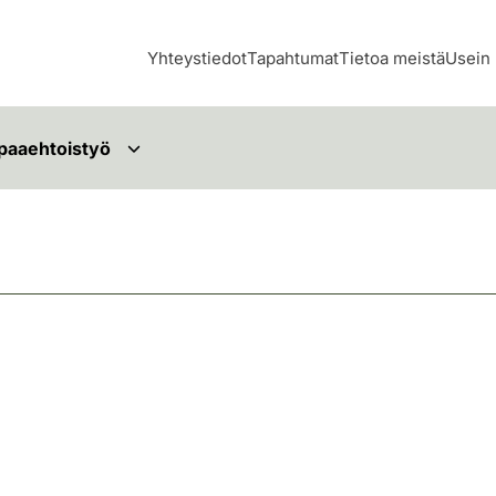
Yhteystiedot
Tapahtumat
Tietoa meistä
Usein 
paaehtoistyö