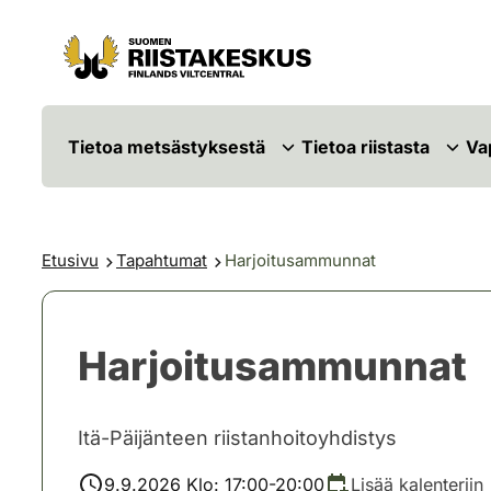
Siirry sisältöön
Siirry sivustokarttaan
Tietoa metsästyksestä
Tietoa riistasta
Va
Etusivu
Tapahtumat
Harjoitusammunnat
Harjoitusammunnat
Itä-Päijänteen riistanhoitoyhdistys
9.9.2026 Klo: 17:00-20:00
Lisää kalenteriin