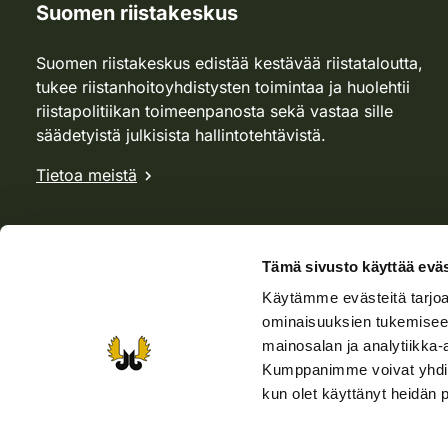
Suomen riistakeskus
Suomen riistakeskus edistää kestävää riistataloutta,
tukee riistanhoitoyhdistysten toimintaa ja huolehtii
riistapolitiikan toimeenpanosta sekä vastaa sille
säädetyistä julkisista hallintotehtävistä.
Tietoa meistä
Tämä sivusto käyttää eväs
Käytämme evästeitä tarjoa
ominaisuuksien tukemisee
mainosalan ja analytiikka-
Kumppanimme voivat yhdistää 
kun olet käyttänyt heidän 
Verkkokauppa
Rhy-kauppa
Metsästäjä-lehti
Viera