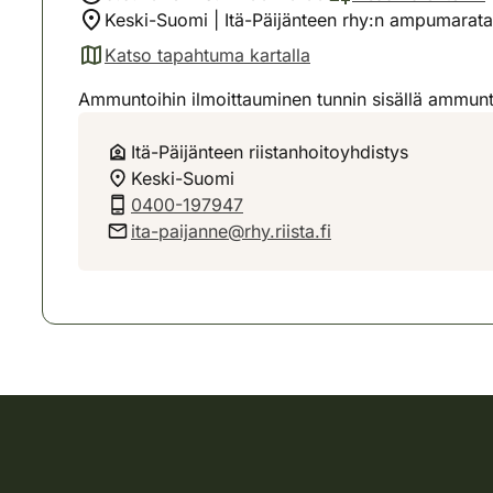
Keski-Suomi | Itä-Päijänteen rhy:n ampumarata
Katso tapahtuma kartalla
(avautuu uuteen välilehteen)
Ammuntoihin ilmoittauminen tunnin sisällä ammunto
Itä-Päijänteen riistanhoitoyhdistys
Keski-Suomi
0400-197947
ita-paijanne@rhy.riista.fi