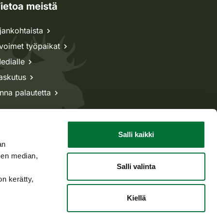
ietoa meistä
jankohtaista
voimet työpaikat
edialle
askutus
nna palautetta
Salli kaikki
an
sen median,
Salli valinta
on kerätty,
Kiellä
Takaisin ylös