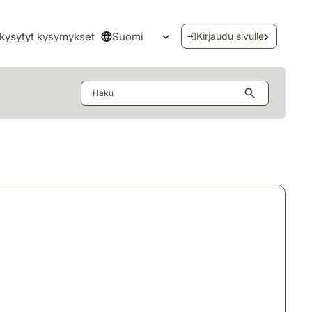
Suomi
kysytyt kysymykset
Kirjaudu sivulle
Avaa kielivalikko
Haku