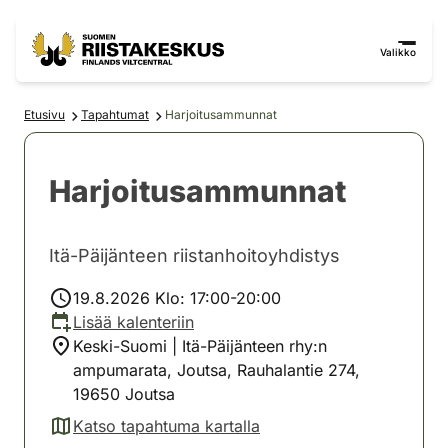
Siirry sisältöön
Siirry sivustokarttaan
Valikko
Etusivu
Tapahtumat
Harjoitusammunnat
Harjoitusammunnat
Itä-Päijänteen riistanhoitoyhdistys
19.8.2026 Klo: 17:00-20:00
Lisää kalenteriin
Keski-Suomi | Itä-Päijänteen rhy:n
ampumarata, Joutsa, Rauhalantie 274,
19650 Joutsa
Katso tapahtuma kartalla
(avautuu uuteen välilehteen)