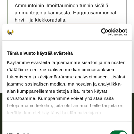
Ammuntoihin ilmoittauminen tunnin sisällä
ammuntojen alkamisesta. Harjoitusammunnat
hirvi – ja kiekkoradalla.
Itä-Päijänteen riistanhoitoyhdistys
Keski-Suomi
0400-197947
Tämä sivusto käyttää evästeitä
ita-paijanne@rhy.riista.fi
Käytämme evästeitä tarjoamamme sisällön ja mainosten
räätälöimiseen, sosiaalisen median ominaisuuksien
tukemiseen ja kävijämäärämme analysoimiseen. Lisäksi
jaamme sosiaalisen median, mainosalan ja analytiikka-
alan kumppaneillemme tietoja siitä, miten käytät
sivustoamme. Kumppanimme voivat yhdistää näitä
tietoja muihin tietoihin, joita olet antanut heille tai joita on
kerätty, kun olet käyttänyt heidän palvelujaan.
Suomen riistakeskus
Suomen riistakeskus edistää kestävää riistataloutta, tukee
Suostumuksen