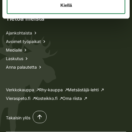
Lupa-asiat
Kiellä
Tietoa meistä
Ajankohtaista
Avoimet työpaikat
Medialle
Laskutus
Anna palautetta
Verkkokauppa
Rhy-kauppa
Metsästäjä-lehti
Vieraspeto.fi
Kosteikko.fi
Oma riista
Takaisin ylös