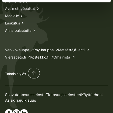
Ajankohtaista
Avoimet työpaikat
Medialle
Laskutus
Anna palautetta
Verkkokauppa
Rhy-kauppa
Metsästäjä-lehti
Vieraspeto.fi
Kosteikko.fi
Oma riista
Takaisin ylös
Saavutettavuusseloste
Tietosuojaselosteet
Käyttöehdot
Asiakirjajulkisuus