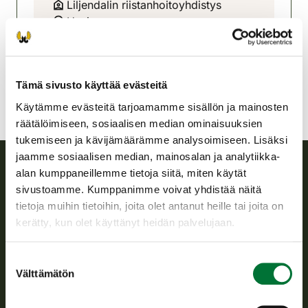
Liljendalin riistanhoitoyhdistys
Uusimaa
0504553846
liljendal@rhy.riista.fi
Tämä sivusto käyttää evästeitä
Käytämme evästeitä tarjoamamme sisällön ja mainosten
räätälöimiseen, sosiaalisen median ominaisuuksien
tukemiseen ja kävijämäärämme analysoimiseen. Lisäksi
jaamme sosiaalisen median, mainosalan ja analytiikka-
alan kumppaneillemme tietoja siitä, miten käytät
Suomen riistakeskus
sivustoamme. Kumppanimme voivat yhdistää näitä
tietoja muihin tietoihin, joita olet antanut heille tai joita on
Suomen riistakeskus edistää kestävää riistataloutta, tukee
kerätty, kun olet käyttänyt heidän palvelujaan.
riistanhoitoyhdistysten toimintaa ja huolehtii riistapolitiikan
toimeenpanosta sekä vastaa sille säädetyistä julkisista
Suostumuksen
hallintotehtävistä.
Välttämätön
valinta
Tietoa meistä