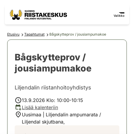
Siirry sisältöön
Siirry sivustokarttaan
Valikko
Etusivu
Tapahtumat
Bågskytteprov / jousiampumakoe
Bågskytteprov /
jousiampumakoe
Liljendalin riistanhoitoyhdistys
13.9.2026 Klo: 10:00-10:15
Lisää kalenteriin
Uusimaa | Liljendalin ampumarata /
Liljendal skjutbana,