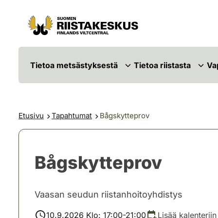
Siirry sisältöön
Siirry sivustokarttaan
Tietoa metsästyksestä
Tietoa riistasta
Va
Etusivu
Tapahtumat
Bågskytteprov
Bågskytteprov
Vaasan seudun riistanhoitoyhdistys
10.9.2026 Klo: 17:00-21:00
Lisää kalenteriin