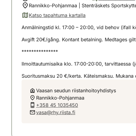
Rannikko-Pohjanmaa | Stenträskets Sportskyt
Katso tapahtuma kartalla
(avautuu uuteen välilehteen)
Anmälningstid kl. 17:00 – 20:00, vid behov (ifall k
Avgift 20€/gång. Kontant betalning. Medtages giltigt
***************
Ilmoittautumisaika klo. 17:00-20:00, tarvittaessa 
Suoritusmaksu 20 €/kerta. Käteismaksu. Mukana ol
Vaasan seudun riistanhoitoyhdistys
Rannikko-Pohjanmaa
+358 45 1035450
vasa@rhy.riista.fi