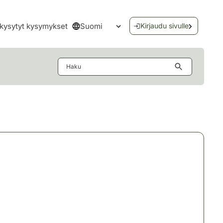
Suomi
kysytyt kysymykset
Kirjaudu sivulle
Avaa kielivalikko
Haku