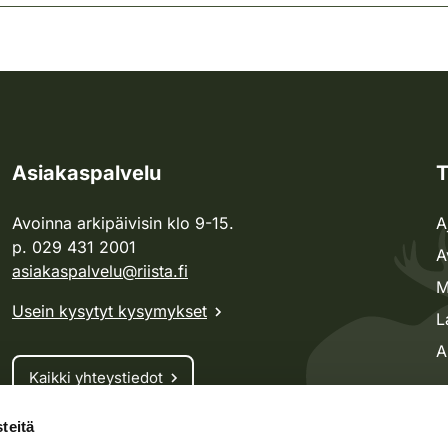
Asiakaspalvelu
T
Avoinna arkipäivisin klo 9-15.
A
p. 029 431 2001
A
asiakaspalvelu@riista.fi
M
Usein kysytyt kysymykset
L
A
Kaikki yhteystiedot
teitä
Metsästyskortti-asiat