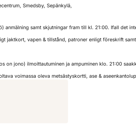
tecentrum, Smedsby, Sepänkylä,
ö) anmälning samt skjutningar fram till kl. 21:00. Ifall det i
 jaktkort, vapen & tillstånd, patroner enligt föreskrift samt
(jos on jono) ilmoittautuminen ja ampuminen klo. 21:00 saakka
tava voimassa oleva metsästyskortti, ase & aseenkantolupa,