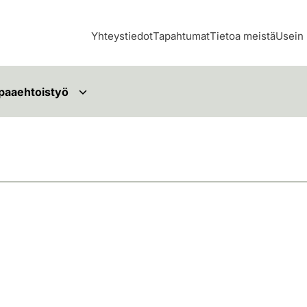
Yhteystiedot
Tapahtumat
Tietoa meistä
Usein 
paaehtoistyö