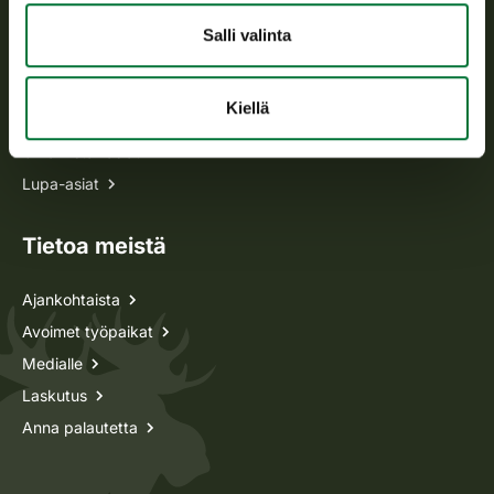
Salli valinta
Kaikki yhteystiedot
Kiellä
Metsästyskortti-asiat
Oma riista -asiat
Lupa-asiat
Tietoa meistä
Ajankohtaista
Avoimet työpaikat
Medialle
Laskutus
Anna palautetta