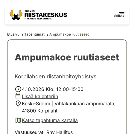
Siirry sisältöön
Siirry sivustokarttaan
Valikko
Etusivu
Tapahtumat
Ampumakoe ruutiaseet
Ampumakoe ruutiaseet
Korpilahden riistanhoitoyhdistys
4.10.2026 Klo: 12:00-15:00
Lisää kalenteriin
Keski-Suomi | Vihtakankaan ampumarata,
41800 Korpilahti
Katso tapahtuma kartalla
(avautuu uuteen välilehteen)
Vastuuseurat: Rhy Hallitus