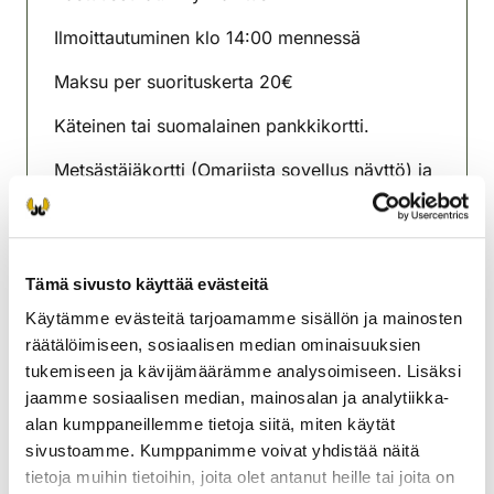
Ilmoittautuminen klo 14:00 mennessä
Maksu per suorituskerta 20€
Käteinen tai suomalainen pankkikortti.
Metsästäjäkortti (Omariista sovellus näyttö) ja
hallussapitolupa käyttämääsi aseeseen
mukaan. Varaudu myös henkilöllisyyden
tarkastamiseen. Ajokortti tms
Tämä sivusto käyttää evästeitä
Korpilahden riistanhoitoyhdistys
Käytämme evästeitä tarjoamamme sisällön ja mainosten
Keski-Suomi
räätälöimiseen, sosiaalisen median ominaisuuksien
+358401601977
tukemiseen ja kävijämäärämme analysoimiseen. Lisäksi
korpilahti@rhy.riista.fi
jaamme sosiaalisen median, mainosalan ja analytiikka-
alan kumppaneillemme tietoja siitä, miten käytät
sivustoamme. Kumppanimme voivat yhdistää näitä
tietoja muihin tietoihin, joita olet antanut heille tai joita on