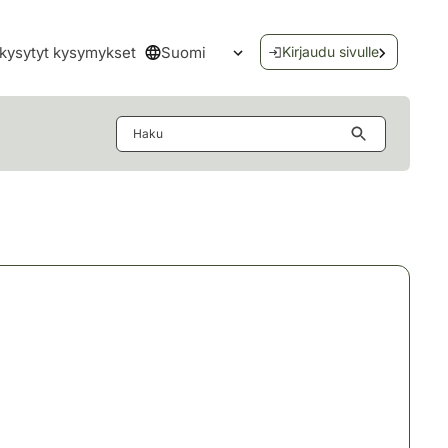
Suomi
kysytyt kysymykset
Kirjaudu sivulle
Avaa kielivalikko
Haku