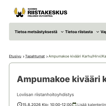
Siirry sisältöön
Siirry sivustokarttaan
Tietoa metsästyksestä
Tietoa riistasta
Va
Etusivu
Tapahtumat
Ampumakoe kivääri Karhu/Hirvi/Ka
Ampumakoe kivääri k
Loviisan riistanhoitoyhdistys
15.8.2026 Klo: 10:00-12:00
Lisää kalenteriin