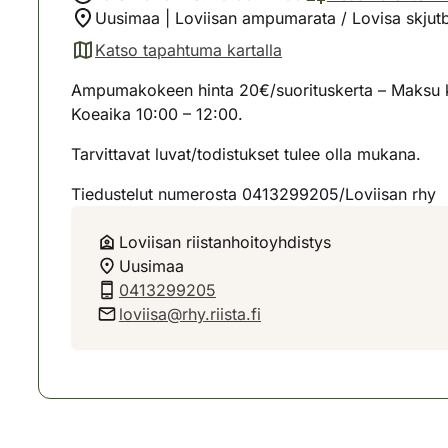
Uusimaa | Loviisan ampumarata / Lovisa skjutb
Katso tapahtuma kartalla
(avautuu uuteen välilehteen)
Ampumakokeen hinta 20€/suorituskerta – Maksu kät
Koeaika 10:00 – 12:00.
Tarvittavat luvat/todistukset tulee olla mukana.
Tiedustelut numerosta 0413299205/Loviisan rhy
Loviisan riistanhoitoyhdistys
Uusimaa
0413299205
loviisa@rhy.riista.fi