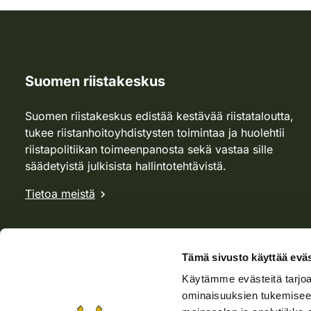
Suomen riistakeskus
Suomen riistakeskus edistää kestävää riistataloutta,
tukee riistanhoitoyhdistysten toimintaa ja huolehtii
riistapolitiikan toimeenpanosta sekä vastaa sille
säädetyistä julkisista hallintotehtävistä.
Tietoa meistä
Tämä sivusto käyttää eväs
Käytämme evästeitä tarjoa
ominaisuuksien tukemisee