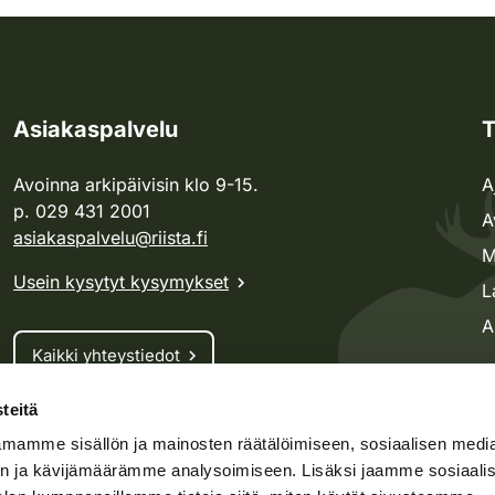
Asiakaspalvelu
T
Avoinna arkipäivisin klo 9-15.
A
p. 029 431 2001
A
asiakaspalvelu@riista.fi
M
Usein kysytyt kysymykset
L
A
Kaikki yhteystiedot
teitä
Metsästyskortti-asiat
mamme sisällön ja mainosten räätälöimiseen, sosiaalisen medi
Oma riista -asiat
n ja kävijämäärämme analysoimiseen. Lisäksi jaamme sosiaali
Lupa-asiat