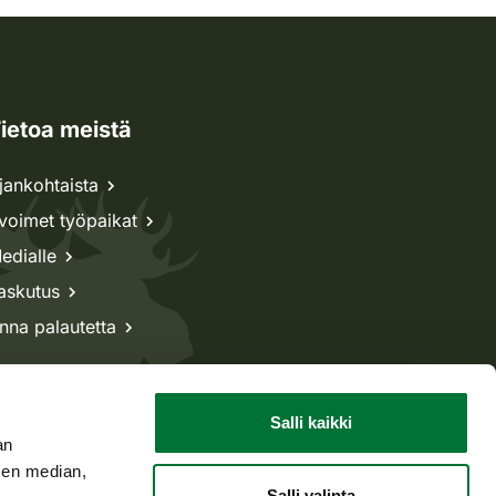
ietoa meistä
jankohtaista
voimet työpaikat
edialle
askutus
nna palautetta
Salli kaikki
an
sen median,
Salli valinta