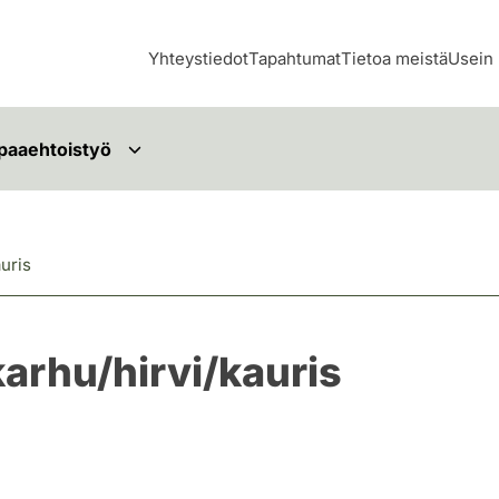
Yhteystiedot
Tapahtumat
Tietoa meistä
Usein 
paaehtoistyö
uris
arhu/hirvi/kauris