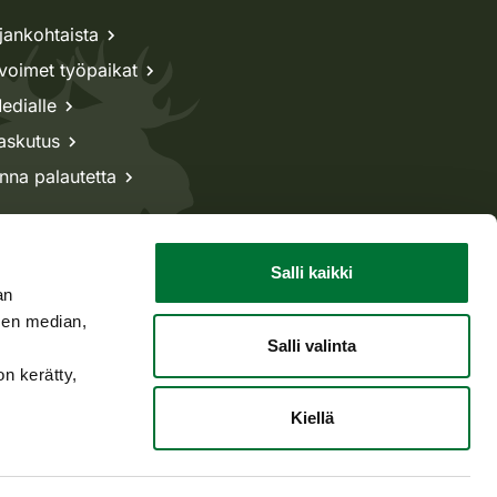
jankohtaista
voimet työpaikat
edialle
askutus
nna palautetta
Salli kaikki
an
sen median,
Salli valinta
on kerätty,
Kiellä
Takaisin ylös