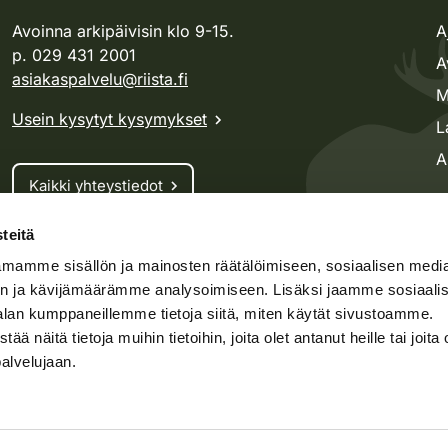
Avoinna arkipäivisin klo 9-15.
A
p. 029 431 2001
A
asiakaspalvelu@riista.fi
M
Usein kysytyt kysymykset
L
A
Kaikki yhteystiedot
teitä
Metsästyskortti-asiat
mamme sisällön ja mainosten räätälöimiseen, sosiaalisen medi
Oma riista -asiat
n ja kävijämäärämme analysoimiseen. Lisäksi jaamme sosiaali
Lupa-asiat
alan kumppaneillemme tietoja siitä, miten käytät sivustoamme.
näitä tietoja muihin tietoihin, joita olet antanut heille tai joita 
palvelujaan.
speto.fi
Kosteikko.fi
Oma riista