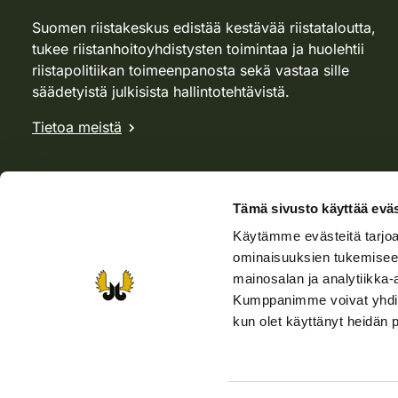
Suomen riistakeskus edistää kestävää riistataloutta,
tukee riistanhoitoyhdistysten toimintaa ja huolehtii
riistapolitiikan toimeenpanosta sekä vastaa sille
säädetyistä julkisista hallintotehtävistä.
Tietoa meistä
Tämä sivusto käyttää eväs
Käytämme evästeitä tarjoa
ominaisuuksien tukemisee
mainosalan ja analytiikka-
Kumppanimme voivat yhdistää 
kun olet käyttänyt heidän 
Verkkokauppa
Rhy-kauppa
Metsästäjä-lehti
Viera