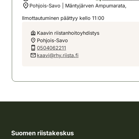
Pohjois-Savo | Mäntyjärven Ampumarata,
Ilmottautuminen päättyy kello 11:00
Kaavin riistanhoitoyhdistys
Pohjois-Savo
0504062211
kaavi@rhy.riista.fi
Suomen riistakeskus