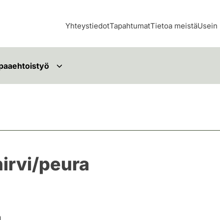
Yhteystiedot
Tapahtumat
Tietoa meistä
Usein 
paaehtoistyö
irvi/peura
n