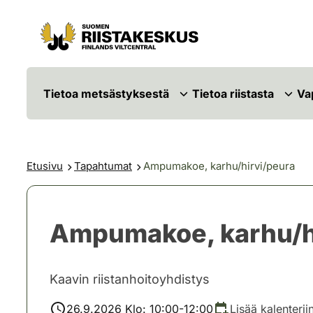
Siirry sisältöön
Siirry sivustokarttaan
Tietoa metsästyksestä
Tietoa riistasta
Va
Etusivu
Tapahtumat
Ampumakoe, karhu/hirvi/peura
Ampumakoe, karhu/h
Kaavin riistanhoitoyhdistys
26.9.2026 Klo: 10:00-12:00
Lisää kalenterii