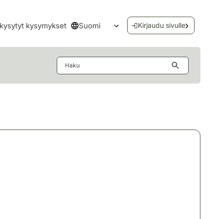
Suomi
kysytyt kysymykset
Kirjaudu sivulle
Avaa kielivalikko
Haku