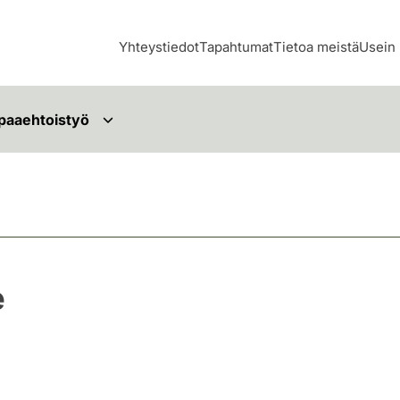
Yhteystiedot
Tapahtumat
Tietoa meistä
Usein 
paaehtoistyö
e