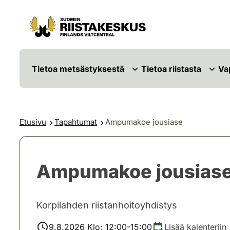
Siirry sisältöön
Siirry sivustokarttaan
Tietoa metsästyksestä
Tietoa riistasta
Va
Etusivu
Tapahtumat
Ampumakoe jousiase
Ampumakoe jousias
Korpilahden riistanhoitoyhdistys
9.8.2026 Klo: 12:00-15:00
Lisää kalenteriin