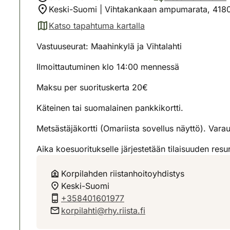
Keski-Suomi | Vihtakankaan ampumarata, 4180
Katso tapahtuma kartalla
(avautuu uuteen välilehteen)
Vastuuseurat: Maahinkylä ja Vihtalahti
Ilmoittautuminen klo 14:00 mennessä
Maksu per suorituskerta 20€
Käteinen tai suomalainen pankkikortti.
Metsästäjäkortti (Omariista sovellus näyttö). Var
Aika koesuoritukselle järjestetään tilaisuuden res
Korpilahden riistanhoitoyhdistys
Keski-Suomi
+358401601977
korpilahti@rhy.riista.fi