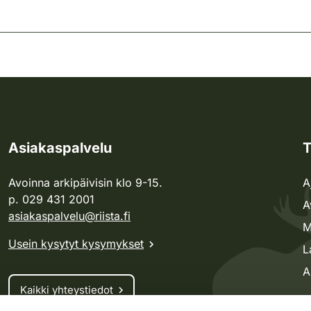
Asiakaspalvelu
T
Avoinna arkipäivisin klo 9-15.
A
p. 029 431 2001
A
asiakaspalvelu@riista.fi
M
Usein kysytyt kysymykset
L
A
Kaikki yhteystiedot