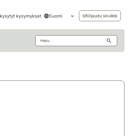
Suomi
kysytyt kysymykset
Kirjaudu sivulle
Avaa kielivalikko
Haku