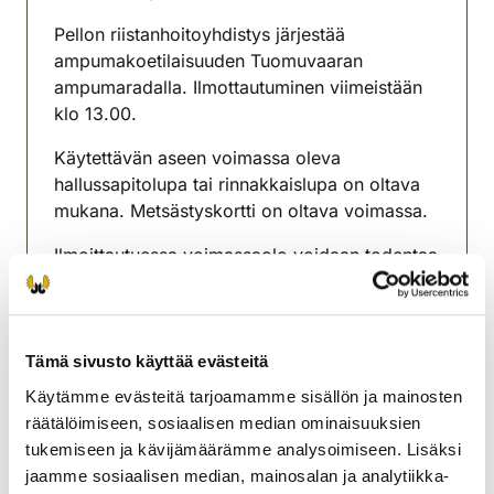
(avautuu uuteen välilehteen)
Pellon riistanhoitoyhdistys järjestää
ampumakoetilaisuuden Tuomuvaaran
ampumaradalla. Ilmottautuminen viimeistään
klo 13.00.
Käytettävän aseen voimassa oleva
hallussapitolupa tai rinnakkaislupa on oltava
mukana. Metsästyskortti on oltava voimassa.
Ilmoittautuessa voimassaolo voidaan todentaa
metsästäjänumeron, metsästyskortin QR-
koodin tai virallisen henkilötodistuksen
viivakoodin avulla.
Tämä sivusto käyttää evästeitä
Varaudu henkilöllisyytesi tarkastamiseen.
Käytämme evästeitä tarjoamamme sisällön ja mainosten
Käteismaksu/Omariista-maksu
räätälöimiseen, sosiaalisen median ominaisuuksien
tukemiseen ja kävijämäärämme analysoimiseen. Lisäksi
Pellon riistanhoitoyhdistys
jaamme sosiaalisen median, mainosalan ja analytiikka-
Lappi