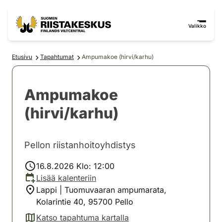
Siirry sisältöön
Siirry sivustokarttaan
Valikko
Etusivu
Tapahtumat
Ampumakoe (hirvi/karhu)
Ampumakoe
(hirvi/karhu)
Pellon riistanhoitoyhdistys
16.8.2026 Klo: 12:00
Lisää kalenteriin
Lappi | Tuomuvaaran ampumarata,
Kolarintie 40, 95700 Pello
Katso tapahtuma kartalla