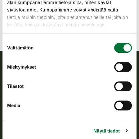
alan kumppaneillemme tietoja siitä, miten käytät
040 357 9131
sivustoamme. Kumppanimme voivat yhdistää näitä
pello@rhy.riista.fi
tietoja muihin tietoihin, joita olet antanut heille tai joita on
kerätty, kun olet käyttänyt heidän palvelujaan.
Suostumuksen
Välttämätön
valinta
Mieltymykset
Suomen riistakeskus
Tilastot
Suomen riistakeskus edistää kestävää riistataloutta, tukee
riistanhoitoyhdistysten toimintaa ja huolehtii riistapolitiikan
toimeenpanosta sekä vastaa sille säädetyistä julkisista
Media
hallintotehtävistä.
Tietoa meistä
Näytä tiedot
Asiakaspalvelu