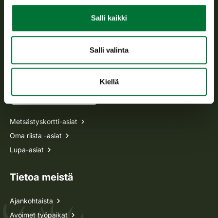
Salli kaikki
Avoinna arkipäivisin klo 9-15.
p. 029 431 2001
asiakaspalvelu@riista.fi
Salli valinta
Usein kysytyt kysymykset
Kiellä
Kaikki yhteystiedot
Metsästyskortti-asiat
Oma riista -asiat
Lupa-asiat
Tietoa meistä
Ajankohtaista
Avoimet työpaikat