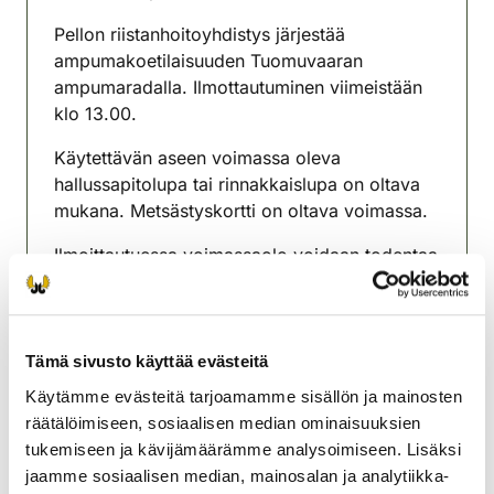
(avautuu uuteen välilehteen)
Pellon riistanhoitoyhdistys järjestää
ampumakoetilaisuuden Tuomuvaaran
ampumaradalla. Ilmottautuminen viimeistään
klo 13.00.
Käytettävän aseen voimassa oleva
hallussapitolupa tai rinnakkaislupa on oltava
mukana. Metsästyskortti on oltava voimassa.
Ilmoittautuessa voimassaolo voidaan todentaa
metsästäjänumeron, metsästyskortin QR-
koodin tai virallisen henkilötodistuksen
viivakoodin avulla.
Tämä sivusto käyttää evästeitä
Varaudu henkilöllisyytesi tarkastamiseen.
Käytämme evästeitä tarjoamamme sisällön ja mainosten
Käteismaksu/Omariista-maksu
räätälöimiseen, sosiaalisen median ominaisuuksien
tukemiseen ja kävijämäärämme analysoimiseen. Lisäksi
Pellon riistanhoitoyhdistys
jaamme sosiaalisen median, mainosalan ja analytiikka-
Lappi