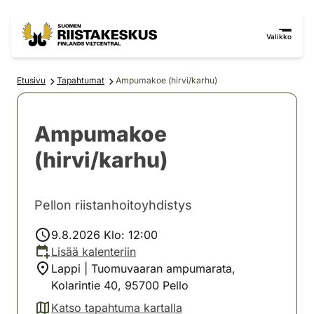
Siirry sisältöön
Siirry sivustokarttaan
Valikko
Etusivu
Tapahtumat
Ampumakoe (hirvi/karhu)
Ampumakoe
(hirvi/karhu)
Pellon riistanhoitoyhdistys
9.8.2026 Klo: 12:00
Lisää kalenteriin
Lappi | Tuomuvaaran ampumarata,
Kolarintie 40, 95700 Pello
Katso tapahtuma kartalla