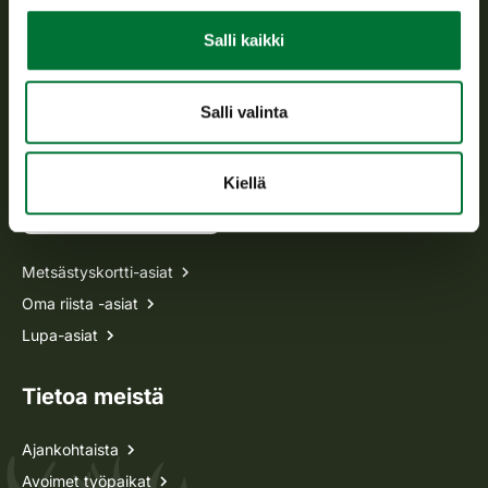
Salli kaikki
Avoinna arkipäivisin klo 9-15.
p. 029 431 2001
asiakaspalvelu@riista.fi
Salli valinta
Usein kysytyt kysymykset
Kiellä
Kaikki yhteystiedot
Metsästyskortti-asiat
Oma riista -asiat
Lupa-asiat
Tietoa meistä
Ajankohtaista
Avoimet työpaikat