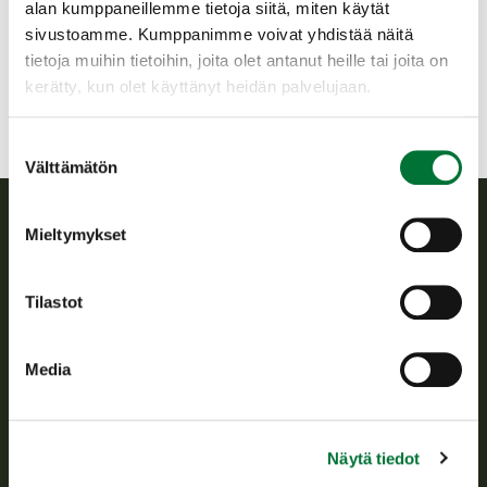
alan kumppaneillemme tietoja siitä, miten käytät
040 357 9131
sivustoamme. Kumppanimme voivat yhdistää näitä
pello@rhy.riista.fi
tietoja muihin tietoihin, joita olet antanut heille tai joita on
kerätty, kun olet käyttänyt heidän palvelujaan.
Suostumuksen
Välttämätön
valinta
Mieltymykset
Suomen riistakeskus
Tilastot
Suomen riistakeskus edistää kestävää riistataloutta, tukee
riistanhoitoyhdistysten toimintaa ja huolehtii riistapolitiikan
toimeenpanosta sekä vastaa sille säädetyistä julkisista
Media
hallintotehtävistä.
Tietoa meistä
Näytä tiedot
Asiakaspalvelu