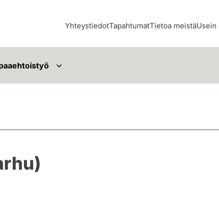
Yhteystiedot
Tapahtumat
Tietoa meistä
Usein 
paaehtoistyö
arhu)