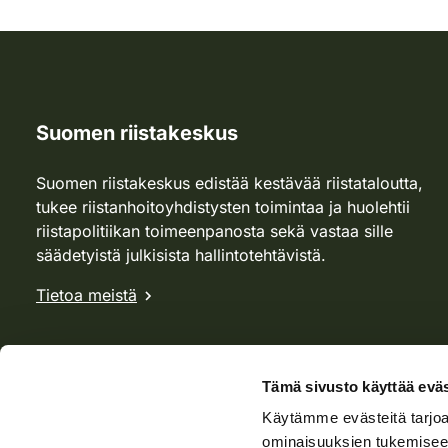
Suomen riistakeskus
Suomen riistakeskus edistää kestävää riistataloutta,
tukee riistanhoitoyhdistysten toimintaa ja huolehtii
riistapolitiikan toimeenpanosta sekä vastaa sille
säädetyistä julkisista hallintotehtävistä.
Tietoa meistä
Tämä sivusto käyttää eväs
Käytämme evästeitä tarjoa
ominaisuuksien tukemisee