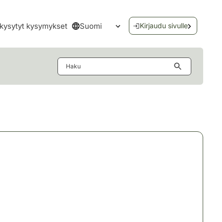
Suomi
kysytyt kysymykset
Kirjaudu sivulle
Avaa kielivalikko
Haku