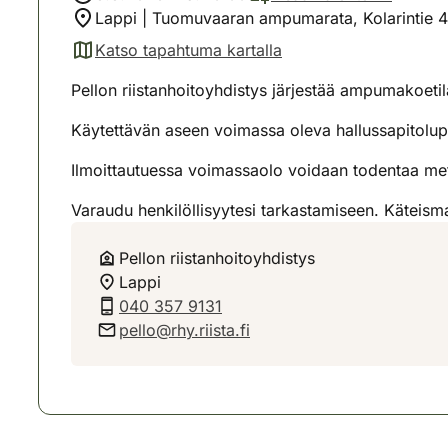
Lappi | Tuomuvaaran ampumarata, Kolarintie 4
Katso tapahtuma kartalla
(avautuu uuteen välilehteen)
Pellon riistanhoitoyhdistys järjestää ampumakoet
Käytettävän aseen voimassa oleva hallussapitolup
Ilmoittautuessa voimassaolo voidaan todentaa mets
Varaudu henkilöllisyytesi tarkastamiseen. Käteis
Pellon riistanhoitoyhdistys
Lappi
040 357 9131
pello@rhy.riista.fi