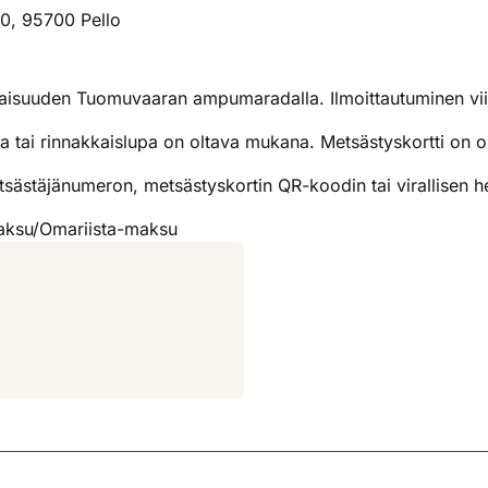
0, 95700 Pello
ilaisuuden Tuomuvaaran ampumaradalla. Ilmoittautuminen vii
a tai rinnakkaislupa on oltava mukana. Metsästyskortti on 
ästäjänumeron, metsästyskortin QR-koodin tai virallisen he
maksu/Omariista-maksu