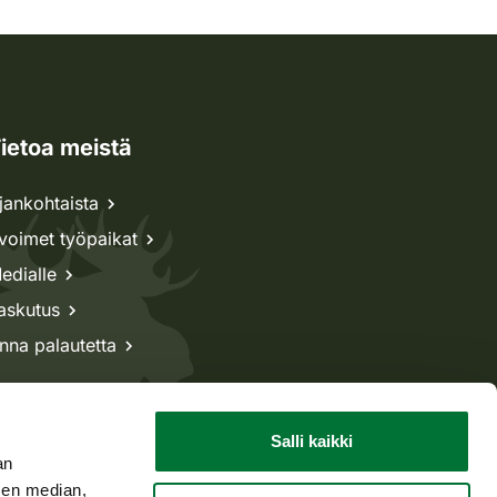
ietoa meistä
jankohtaista
voimet työpaikat
edialle
askutus
nna palautetta
Salli kaikki
an
sen median,