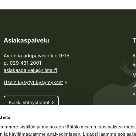
Asiakaspalvelu
T
Avoinna arkipäivisin klo 9-15.
A
p. 029 431 2001
A
asiakaspalvelu@riista.fi
M
Usein kysytyt kysymykset
L
A
Kaikki yhteystiedot
teitä
Metsästyskortti-asiat
mamme sisällön ja mainosten räätälöimiseen, sosiaalisen medi
Oma riista -asiat
n ja kävijämäärämme analysoimiseen. Lisäksi jaamme sosiaali