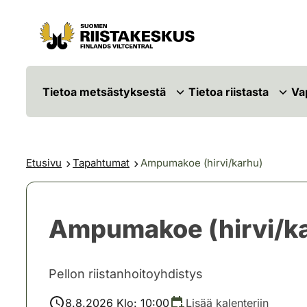
Siirry sisältöön
Siirry sivustokarttaan
Tietoa metsästyksestä
Tietoa riistasta
Va
Etusivu
Tapahtumat
Ampumakoe (hirvi/karhu)
Ampumakoe (hirvi/k
Pellon riistanhoitoyhdistys
8.8.2026 Klo: 10:00
Lisää kalenteriin