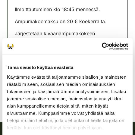
(avautuu uuteen välilehteen)
Ilmoittautuminen klo 18:45 mennessä.
Ampumakoemaksu on 20 € koekerralta.
Järjestetään kivääriampumakokeen
yhteydessä.
Hattulan-Kalvolan
riistanhoitoyhdistys
Tämä sivusto käyttää evästeitä
Etelä-Häme
044 984 8919
Käytämme evästeitä tarjoamamme sisällön ja mainosten
hattula-kalvola@rhy.riista.fi
räätälöimiseen, sosiaalisen median ominaisuuksien
tukemiseen ja kävijämäärämme analysoimiseen. Lisäksi
jaamme sosiaalisen median, mainosalan ja analytiikka-
alan kumppaneillemme tietoja siitä, miten käytät
sivustoamme. Kumppanimme voivat yhdistää näitä
tietoja muihin tietoihin, joita olet antanut heille tai joita on
kerätty, kun olet käyttänyt heidän palvelujaan.