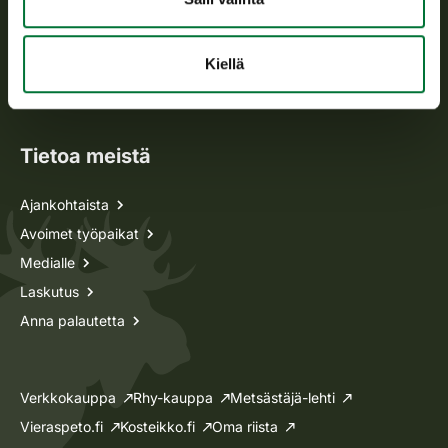
Metsästyskortti-asiat
Kiellä
Oma riista -asiat
Lupa-asiat
Tietoa meistä
Ajankohtaista
Avoimet työpaikat
Medialle
Laskutus
Anna palautetta
Verkkokauppa
Rhy-kauppa
Metsästäjä-lehti
Vieraspeto.fi
Kosteikko.fi
Oma riista