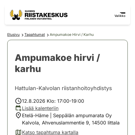
Siirry sisältöön
Siirry sivustokarttaan
Valikko
Etusivu
Tapahtumat
Ampumakoe Hirvi / Karhu
Ampumakoe hirvi /
karhu
Hattulan-Kalvolan riistanhoitoyhdistys
12.8.2026 Klo: 17:00-19:00
Lisää kalenteriin
Etelä-Häme | Seppälän ampumarata Oy
Kalvola, Ahvenuslammentie 9, 14500 Iittala
Katso tapahtuma kartalla