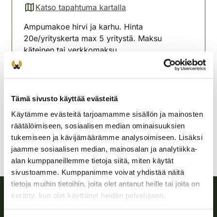
Katso tapahtuma kartalla
(avautuu uuteen välilehteen)
Ampumakoe hirvi ja karhu. Hinta
20e/yrityskerta max 5 yritystä. Maksu
käteinen tai verkkomaksu.
Huom! Ilmoittauduttava viimeistään klo 18.00.
Pielaveden riistanhoitoyhdistys
Tämä sivusto käyttää evästeitä
Pohjois-Savo
Käytämme evästeitä tarjoamamme sisällön ja mainosten
pielavesi@rhy.riista.fi
räätälöimiseen, sosiaalisen median ominaisuuksien
tukemiseen ja kävijämäärämme analysoimiseen. Lisäksi
jaamme sosiaalisen median, mainosalan ja analytiikka-
alan kumppaneillemme tietoja siitä, miten käytät
sivustoamme. Kumppanimme voivat yhdistää näitä
tietoja muihin tietoihin, joita olet antanut heille tai joita on
kerätty, kun olet käyttänyt heidän palvelujaan.
Suomen riistakeskus