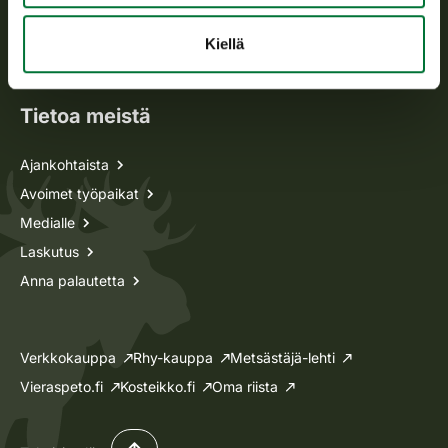
Metsästyskortti-asiat
Oma riista -asiat
Kiellä
Lupa-asiat
Tietoa meistä
Ajankohtaista
Avoimet työpaikat
Medialle
Laskutus
Anna palautetta
Verkkokauppa
Rhy-kauppa
Metsästäjä-lehti
Vieraspeto.fi
Kosteikko.fi
Oma riista