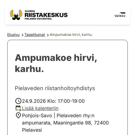
Siirry sisältöön
Siirry sivustokarttaan
Valikko
Etusivu
Tapahtumat
Ampumakoe hirvi, karhu.
Ampumakoe hirvi,
karhu.
Pielaveden riistanhoitoyhdistys
24.9.2026 Klo: 17:00-19:00
Lisää kalenteriin
Pohjois-Savo | Pielaveden rhy:n
ampumarata, Maaningantie 98, 72400
Pielavesi