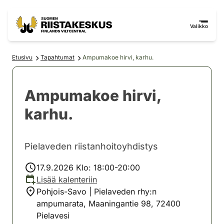
Siirry sisältöön
Siirry sivustokarttaan
Valikko
Etusivu
Tapahtumat
Ampumakoe hirvi, karhu.
Ampumakoe hirvi,
karhu.
Pielaveden riistanhoitoyhdistys
17.9.2026 Klo: 18:00-20:00
Lisää kalenteriin
Pohjois-Savo | Pielaveden rhy:n
ampumarata, Maaningantie 98, 72400
Pielavesi