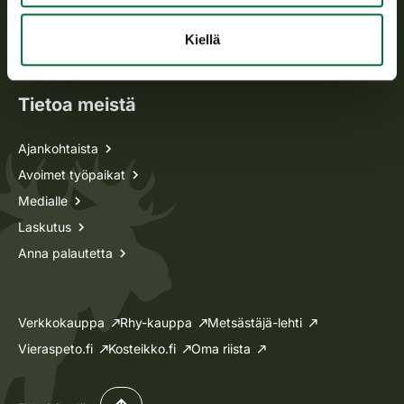
Metsästyskortti-asiat
Oma riista -asiat
Kiellä
Lupa-asiat
Tietoa meistä
Ajankohtaista
Avoimet työpaikat
Medialle
Laskutus
Anna palautetta
Verkkokauppa
Rhy-kauppa
Metsästäjä-lehti
Vieraspeto.fi
Kosteikko.fi
Oma riista