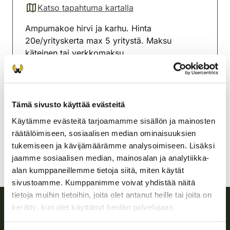
Katso tapahtuma kartalla
(avautuu uuteen välilehteen)
Ampumakoe hirvi ja karhu. Hinta
20e/yrityskerta max 5 yritystä. Maksu
käteinen tai verkkomaksu.
Huom! Ilmoittauduttava viimeistään klo 19.00.
Pielaveden riistanhoitoyhdistys
Tämä sivusto käyttää evästeitä
Pohjois-Savo
Käytämme evästeitä tarjoamamme sisällön ja mainosten
pielavesi@rhy.riista.fi
räätälöimiseen, sosiaalisen median ominaisuuksien
tukemiseen ja kävijämäärämme analysoimiseen. Lisäksi
jaamme sosiaalisen median, mainosalan ja analytiikka-
alan kumppaneillemme tietoja siitä, miten käytät
sivustoamme. Kumppanimme voivat yhdistää näitä
tietoja muihin tietoihin, joita olet antanut heille tai joita on
kerätty, kun olet käyttänyt heidän palvelujaan.
Suomen riistakeskus