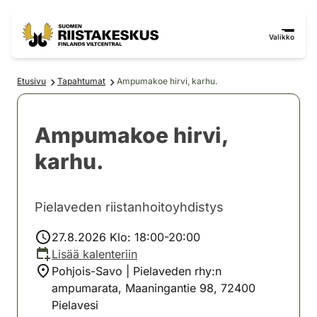
Siirry sisältöön
Siirry sivustokarttaan
Valikko
Etusivu
Tapahtumat
Ampumakoe hirvi, karhu.
Ampumakoe hirvi,
karhu.
Pielaveden riistanhoitoyhdistys
27.8.2026 Klo: 18:00-20:00
Lisää kalenteriin
Pohjois-Savo | Pielaveden rhy:n
ampumarata, Maaningantie 98, 72400
Pielavesi