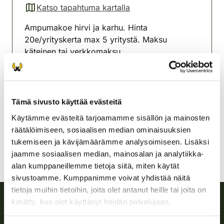
Katso tapahtuma kartalla
(avautuu uuteen välilehteen)
Ampumakoe hirvi ja karhu. Hinta
20e/yrityskerta max 5 yritystä. Maksu
käteinen tai verkkomaksu.
Huom! Ilmoittauduttava viimeistään klo 19.00.
Pielaveden riistanhoitoyhdistys
Tämä sivusto käyttää evästeitä
Pohjois-Savo
Käytämme evästeitä tarjoamamme sisällön ja mainosten
pielavesi@rhy.riista.fi
räätälöimiseen, sosiaalisen median ominaisuuksien
tukemiseen ja kävijämäärämme analysoimiseen. Lisäksi
jaamme sosiaalisen median, mainosalan ja analytiikka-
alan kumppaneillemme tietoja siitä, miten käytät
sivustoamme. Kumppanimme voivat yhdistää näitä
tietoja muihin tietoihin, joita olet antanut heille tai joita on
kerätty, kun olet käyttänyt heidän palvelujaan.
Suomen riistakeskus