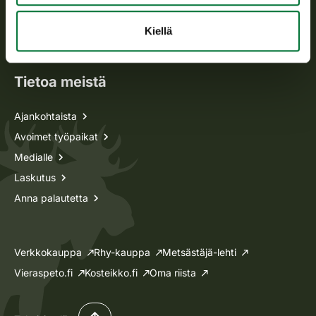
Metsästyskortti-asiat
Oma riista -asiat
Kiellä
Lupa-asiat
Tietoa meistä
Ajankohtaista
Avoimet työpaikat
Medialle
Laskutus
Anna palautetta
Verkkokauppa
Rhy-kauppa
Metsästäjä-lehti
Vieraspeto.fi
Kosteikko.fi
Oma riista