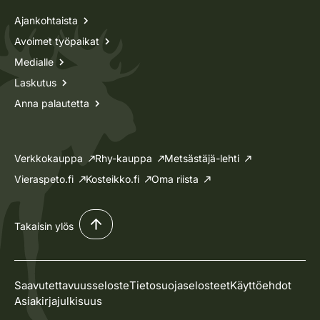
Ajankohtaista
Avoimet työpaikat
Medialle
Laskutus
Anna palautetta
Verkkokauppa
Rhy-kauppa
Metsästäjä-lehti
Vieraspeto.fi
Kosteikko.fi
Oma riista
Takaisin ylös
Saavutettavuusseloste
Tietosuojaselosteet
Käyttöehdot
Asiakirjajulkisuus