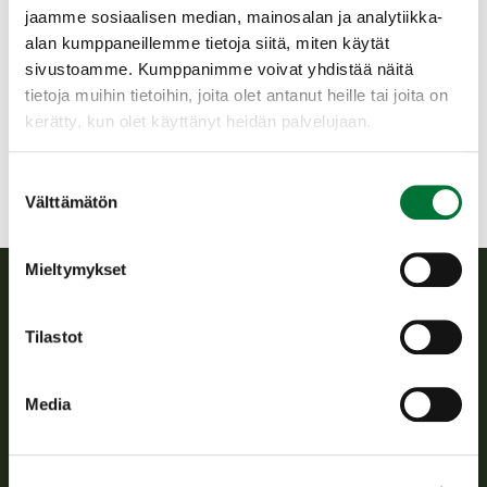
Länsi-Uudenmaan
jaamme sosiaalisen median, mainosalan ja analytiikka-
riistanhoitoyhdistys
alan kumppaneillemme tietoja siitä, miten käytät
Uusimaa
sivustoamme. Kumppanimme voivat yhdistää näitä
040 658 2299
tietoja muihin tietoihin, joita olet antanut heille tai joita on
vastranylandsjvf@rhy.riista.fi
kerätty, kun olet käyttänyt heidän palvelujaan.
Suostumuksen
Välttämätön
valinta
Mieltymykset
Suomen riistakeskus
Tilastot
Suomen riistakeskus edistää kestävää riistataloutta, tukee
riistanhoitoyhdistysten toimintaa ja huolehtii riistapolitiikan
Media
toimeenpanosta sekä vastaa sille säädetyistä julkisista
hallintotehtävistä.
Tietoa meistä