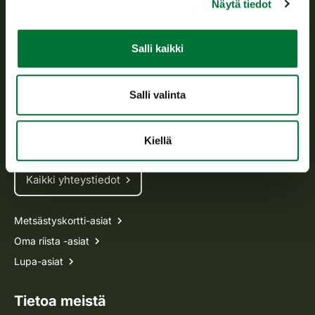
Näytä tiedot
Asiakaspalvelu
Salli kaikki
Avoinna arkipäivisin klo 9-15.
p. 029 431 2001
Salli valinta
asiakaspalvelu@riista.fi
Usein kysytyt kysymykset
Kiellä
Kaikki yhteystiedot
Metsästyskortti-asiat
Oma riista -asiat
Lupa-asiat
Tietoa meistä