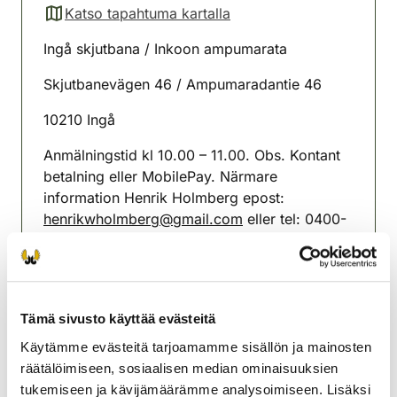
Katso tapahtuma kartalla
(avautuu uuteen välilehteen)
Ingå skjutbana / Inkoon ampumarata
Skjutbanevägen 46 / Ampumaradantie 46
10210 Ingå
Anmälningstid kl 10.00 – 11.00. Obs. Kontant
betalning eller MobilePay. Närmare
information Henrik Holmberg epost:
henrikwholmberg@gmail.com
eller tel: 0400-
988327
Ilmoittautumisaika kl 10.00 – 11.00. Huom.
Käteismaksu tai MobilePay. Tiedustelut Henrik
Holmberg sähköposti:
Tämä sivusto käyttää evästeitä
henrikwholmberg@gmail.com
tai puh: 0400-
Käytämme evästeitä tarjoamamme sisällön ja mainosten
988327
räätälöimiseen, sosiaalisen median ominaisuuksien
tukemiseen ja kävijämäärämme analysoimiseen. Lisäksi