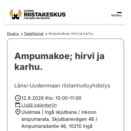
Siirry sisältöön
Siirry sivustokarttaan
Valikko
Etusivu
Tapahtumat
Ampumakoe; hirvi ja karhu.
Ampumakoe; hirvi ja
karhu.
Länsi-Uudenmaan riistanhoitoyhdistys
12.9.2026 Klo: 10:00-11:00
Lisää kalenteriin
Uusimaa | Ingå skjutbana / Inkoon
ampumarata, Skjutbanevägen 46 /
Ampumaradantie 46, 10210 Ingå