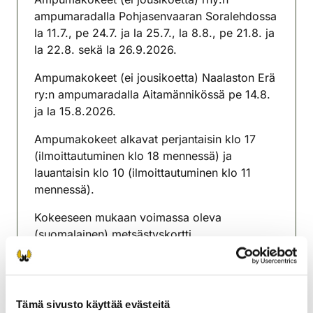
ampumaradalla Pohjasenvaaran Soralehdossa
la 11.7., pe 24.7. ja la 25.7., la 8.8., pe 21.8. ja
la 22.8. sekä la 26.9.2026.
Ampumakokeet (ei jousikoetta) Naalaston Erä
ry:n ampumaradalla Aitamännikössä pe 14.8.
ja la 15.8.2026.
Ampumakokeet alkavat perjantaisin klo 17
(ilmoittautuminen klo 18 mennessä) ja
lauantaisin klo 10 (ilmoittautuminen klo 11
mennessä).
Kokeeseen mukaan voimassa oleva
(suomalainen) metsästyskortti,
henkilötodistus, voimassa oleva ase- tai
rinnakkaislupa kokeessa käytettävään
aseeseen sekä säännösten mukaiset
patruunat.
Tämä sivusto käyttää evästeitä