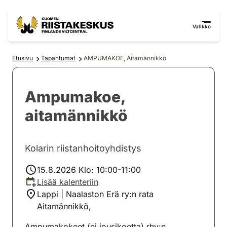
Siirry sisältöön
Siirry sivustokarttaan
Valikko
Etusivu
Tapahtumat
AMPUMAKOE, Aitamännikkö
Ampumakoe,
aitamännikkö
Kolarin riistanhoitoyhdistys
15.8.2026 Klo: 10:00-11:00
Lisää kalenteriin
Lappi | Naalaston Erä ry:n rata
Aitamännikkö,
Ampumakokeet (ei jousikoetta) rhy:n