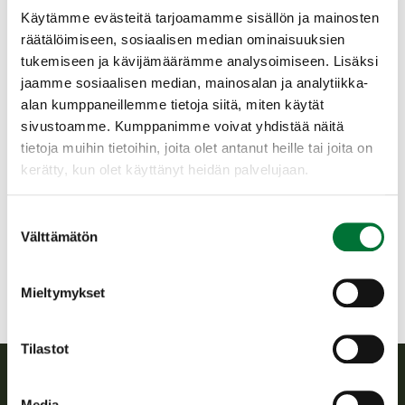
Käytämme evästeitä tarjoamamme sisällön ja mainosten
Suoritusmaksu 20 € / koekerta (käteinen tai
räätälöimiseen, sosiaalisen median ominaisuuksien
Oma riista -verkkomaksu).
tukemiseen ja kävijämäärämme analysoimiseen. Lisäksi
Lisätietoa ampumakokeesta: riista.fi, josta
jaamme sosiaalisen median, mainosalan ja analytiikka-
Tietoa metsästyksestä – Metsästäjän
alan kumppaneillemme tietoja siitä, miten käytät
työkalupakki – Ampumakokeet.
sivustoamme. Kumppanimme voivat yhdistää näitä
tietoja muihin tietoihin, joita olet antanut heille tai joita on
Kolarin riistanhoitoyhdistys
kerätty, kun olet käyttänyt heidän palvelujaan.
Lappi
040 350 9398
Suostumuksen
kolari@rhy.riista.fi
Välttämätön
valinta
Mieltymykset
Tilastot
Media