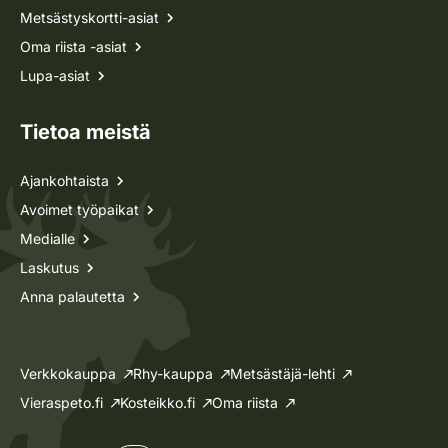
Metsästyskortti-asiat
Oma riista -asiat
Lupa-asiat
Tietoa meistä
Ajankohtaista
Avoimet työpaikat
Medialle
Laskutus
Anna palautetta
Verkkokauppa
Rhy-kauppa
Metsästäjä-lehti
Vieraspeto.fi
Kosteikko.fi
Oma riista