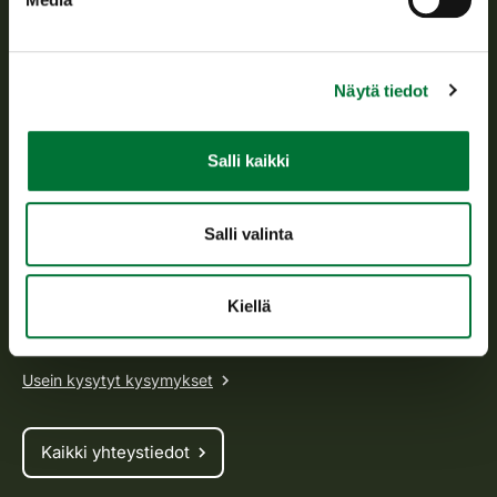
Suomen riistakeskus
Suomen riistakeskus edistää kestävää riistataloutta, tukee
riistanhoitoyhdistysten toimintaa ja huolehtii riistapolitiikan
Näytä tiedot
toimeenpanosta sekä vastaa sille säädetyistä julkisista
hallintotehtävistä.
Salli kaikki
Tietoa meistä
Salli valinta
Asiakaspalvelu
Avoinna arkipäivisin klo 9-15.
Kiellä
p. 029 431 2001
asiakaspalvelu@riista.fi
Usein kysytyt kysymykset
Kaikki yhteystiedot