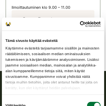
(avautuu uuteen välilehteen)
Ilmoittautuminen klo 9.00 – 11.00
Forssan-Tammelan
riistanhoitoyhdistys
Etelä-Häme
040 5294 895
Tämä sivusto käyttää evästeitä
forssa-tammela@rhy.riista.fi
Käytämme evästeitä tarjoamamme sisällön ja mainosten
räätälöimiseen, sosiaalisen median ominaisuuksien
tukemiseen ja kävijämäärämme analysoimiseen. Lisäksi
jaamme sosiaalisen median, mainosalan ja analytiikka-
alan kumppaneillemme tietoja siitä, miten käytät
sivustoamme. Kumppanimme voivat yhdistää näitä
tietoja muihin tietoihin, joita olet antanut heille tai joita on
Suomen riistakeskus
kerätty, kun olet käyttänyt heidän palvelujaan.
Suomen riistakeskus edistää kestävää riistataloutta, tukee
Suostumuksen
riistanhoitoyhdistysten toimintaa ja huolehtii riistapolitiikan
Välttämätön