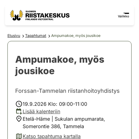
Siirry sisältöön
Siirry sivustokarttaan
Valikko
Etusivu
Tapahtumat
Ampumakoe, myös jousikoe
Ampumakoe, myös
jousikoe
Forssan-Tammelan riistanhoitoyhdistys
19.9.2026 Klo: 09:00-11:00
Lisää kalenteriin
Etelä-Häme | Sukulan ampumarata,
Somerontie 386, Tammela
Katso tapahtuma kartalla