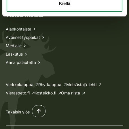
Kiellä
Tietoa meistä
Ajankohtaista
Avoimet työpaikat
Medialle
Laskutus
Anna palautetta
Verkkokauppa
Rhy-kauppa
Metsästäjä-lehti
Vieraspeto.fi
Kosteikko.fi
Oma riista
Takaisin ylös